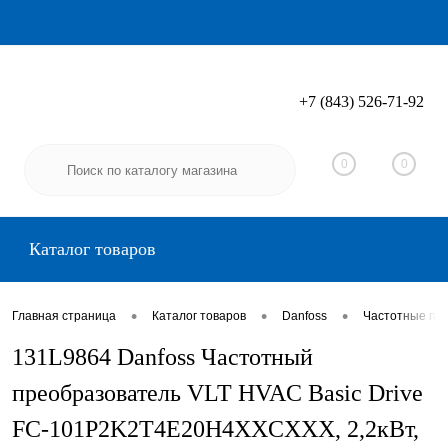
+7 (843) 526-71-92
Вход
Регистрация
0
0
Каталог товаров
•
•
•
Главная страница
Каталог товаров
Danfoss
Частотные пр
131L9864 Danfoss Частотный
преобразователь VLT HVAC Basic Drive
FC-101P2K2T4E20H4XXCXXX, 2,2кВт,