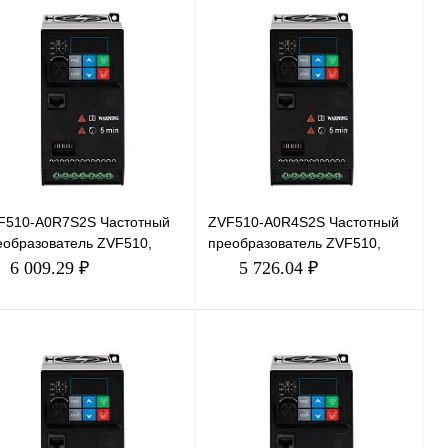
F510-A0R7S2S Частотный
ZVF510-A0R4S2S Частотный
еобразователь ZVF510,
преобразователь ZVF510,
В, 0,75кВт, 4,5А
380В, 0,4кВт, 2,4А
6 009.29 ₽
5 726.04 ₽
В корзину
В корзину
пить в 1 клик
Сравнение
Купить в 1 клик
Сравнение
избранное
Под заказ
В избранное
Под заказ