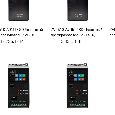
510-A011T4SD Частотный
ZVF510-A7R5T4SD Частотный
ZV
бразователь ZVF510,
преобразователь ZVF510,
пр
, 11кВт, 25А
380В, 7,5кВт, 17А
380
17 736.17 ₽
15 358.18 ₽
В корзину
В корзину
ить в 1 клик
Сравнение
Купить в 1 клик
Сравнение
Ку
збранное
В избранное
В 
В наличии
В наличии