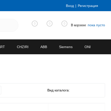
Вход
Регистрация
0
0
0
пока пусто
В корзине
ART
CHZIRI
ABB
Siemens
ONI
Вид каталога: