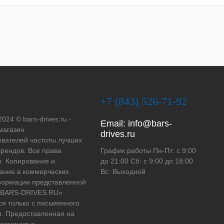
+7 (843) 526-71-92
2024 © bars-drives.ru -
Email:
info@bars-
магазин
drives.ru
вателей частоты лучших
рендов. Все права
График работы Пн-Пт: с 9:00
. Копирование и
до 21:00 Сб: с 9:00 до 18:00
ание в коммерческих
Вс: Выходной
формации представленной
 «BARS-DRIVES.RU»
ся только с письменного
. Предоставленная на