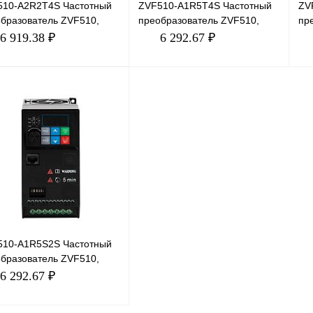
510-A2R2T4S Частотный
ZVF510-A1R5T4S Частотный
ZV
бразователь ZVF510,
преобразователь ZVF510,
пр
, 2,2кВт, 5А
380В, 1,5кВт, 3,7А
380
6 919.38 ₽
6 292.67 ₽
В корзину
В корзину
ить в 1 клик
Сравнение
Купить в 1 клик
Сравнение
Ку
збранное
В избранное
В 
В наличии
В наличии
510-A1R5S2S Частотный
бразователь ZVF510,
, 1,5кВт, 7А
6 292.67 ₽