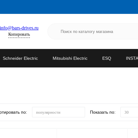
info@bars-drives.ru
Копировать
Schneider Electric
Mitsubishi Electric
ESQ
INST
ртировать по:
Показать по:
популярности
30