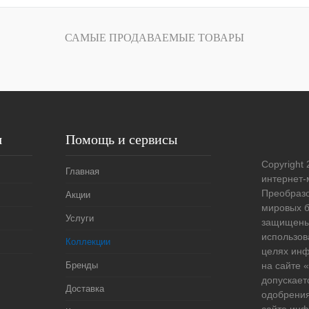
В корзину
САМЫЕ ПРОДАВАЕМЫЕ ТОВАРЫ
ить в 1 клик
Сравнение
збранное
В наличии
я
Помощь и сервисы
Copyright 
Главная
интернет-
Преобразо
Акции
мировых б
Услуги
защищены
использов
Коллекции
целях ин
Бренды
на сайте
допускает
Доставка
одобрения