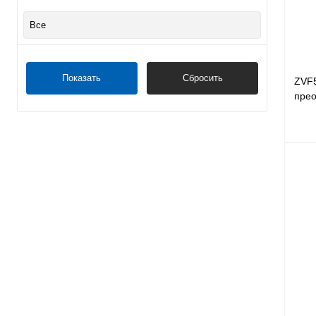
Все
Показать
Сбросить
ZVF
прео
380В
Куп
В и