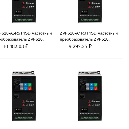
F510-A5R5T4SD Частотный
ZVF510-A4R0T4SD Частотный
еобразователь ZVF510,
преобразователь ZVF510,
В, 5,5кВт, 13А
380В, 4кВт, 9А
10 482.03 ₽
9 297.25 ₽
В корзину
В корзину
пить в 1 клик
Сравнение
Купить в 1 клик
Сравнение
избранное
В избранное
В наличии
В наличии