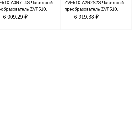
F510-A0R7T4S Частотный
ZVF510-A2R2S2S Частотный
еобразователь ZVF510,
преобразователь ZVF510,
В, 0,75кВт, 2,1А
220В, 2,2кВт, 10А
6 009.29 ₽
6 919.38 ₽
В корзину
В корзину
пить в 1 клик
Сравнение
Купить в 1 клик
Сравнение
избранное
В избранное
В наличии
В наличии