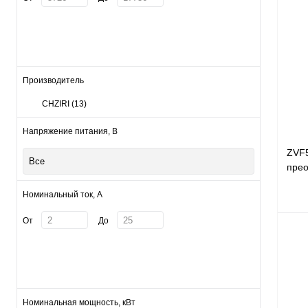
Производитель
CHZIRI
(13)
Напряжение питания, В
ZVF
Все
прео
380В
Номинальный ток, А
От
До
Куп
В и
Номинальная мощность, кВт