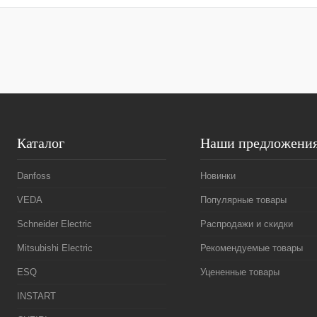
Куп
В и
Каталог
Наши предложени
Danfoss
Новинки
VEDA
Популярные товары
Schneider Electric
Распродажи и скидки
Mitsubishi Electric
Рекомендуемые товары
ESQ
Уцененные товары
INSTART