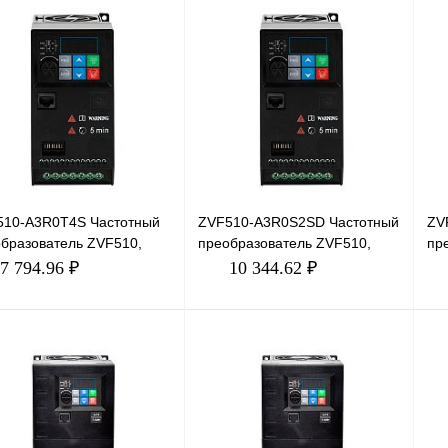
510-A3R0T4S Частотный
ZVF510-A3R0S2SD Частотный
ZV
бразователь ZVF510,
преобразователь ZVF510,
пр
, 3кВт, 7А
220В, 3кВт, 11А
220
7 794.96 ₽
10 344.62 ₽
В корзину
В корзину
ить в 1 клик
Сравнение
Купить в 1 клик
Сравнение
Ку
збранное
Под заказ
В избранное
Под заказ
В 