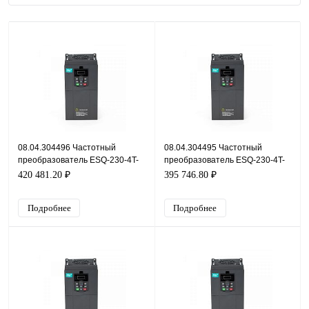
08.04.304496 Частотный
08.04.304495 Частотный
преобразователь ESQ-230-4T-
преобразователь ESQ-230-4T-
200K, 380В, 200кВт, 354А
185K, 380В, 185кВт, 326А
420 481.20 ₽
395 746.80 ₽
Подробнее
Подробнее