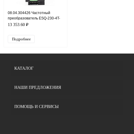
08.04.304426 Частотный
преобразователь ESQ-230-4T-
4K, 380В, 4кВт, 9А
13 353.60 ₽
Подробнее
КАТАЛОГ
НАШИ ПРЕДЛОЖЕНИЯ
ПОМОЩЬ И СЕРВИСЫ