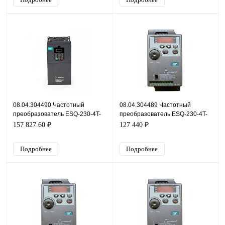
08.04.304490 Частотный
08.04.304489 Частотный
преобразователь ESQ-230-4T-
преобразователь ESQ-230-4T-
75K, 380В, 75кВт, 157А
55K, 380В, 55кВт, 118А
157 827.60 ₽
127 440 ₽
Подробнее
Подробнее