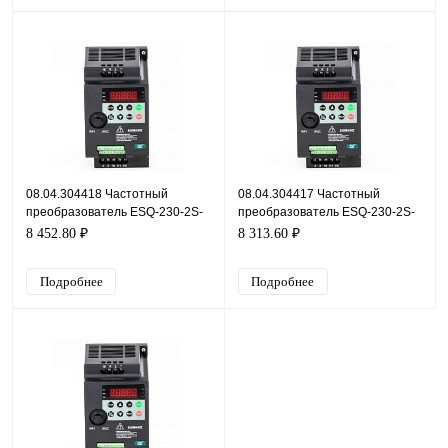
08.04.304418 Частотный
08.04.304417 Частотный
преобразователь ESQ-230-2S-
преобразователь ESQ-230-2S-
0.7K, 220В, 0,75кВт, 4А
0.4K, 220В, 0,4кВт, 2,1А
8 452.80 ₽
8 313.60 ₽
Подробнее
Подробнее