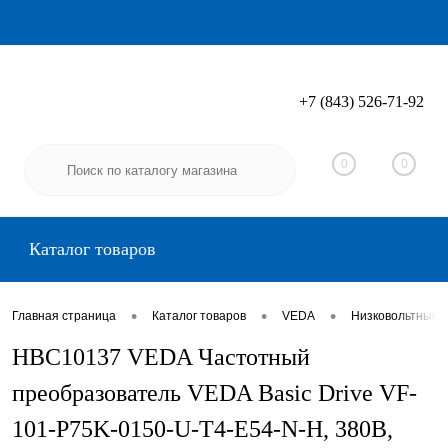
+7 (843) 526-71-92
Вход
Регистрация
0
0
Каталог товаров
•
•
•
Главная страница
Каталог товаров
VEDA
Низковольтные 
HBC10137 VEDA Частотный
преобразователь VEDA Basic Drive VF-
101-P75K-0150-U-T4-E54-N-H, 380В,