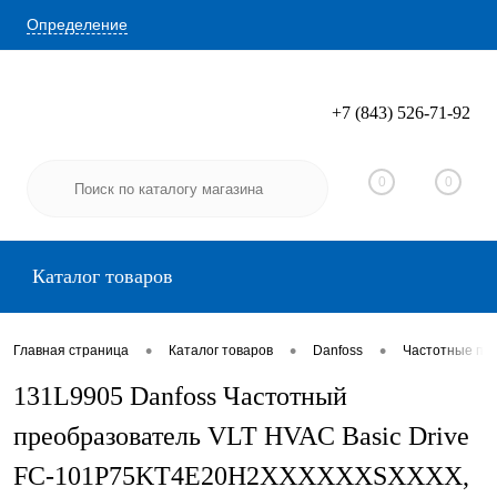
Определение
+7 (843) 526-71-92
Вход
Регистрация
0
0
Каталог товаров
•
•
•
Главная страница
Каталог товаров
Danfoss
Частотные пр
131L9905 Danfoss Частотный
преобразователь VLT HVAC Basic Drive
FC-101P75KT4E20H2XXXXXXSXXXX,