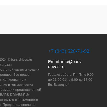
+7 (843) 526-71-92
2024 © bars-drives.ru -
Email:
info@bars-
магазин
drives.ru
вателей частоты лучших
рендов. Все права
График работы Пн-Пт: с 9:00
. Копирование и
до 21:00 Сб: с 9:00 до 18:00
ание в коммерческих
Вс: Выходной
формации представленной
 «BARS-DRIVES.RU»
ся только с письменного
. Предоставленная на