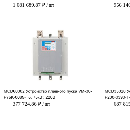
1 081 689.87 ₽
956 14
/ шт
В корзину
Купить в 1 клик
Сравнение
Купить в 1 к
В избранное
Под заказ
В избранное
MCD60002 Устройство плавного пуска VM-30-
MCD35010 Ус
P75K-0085-T6, 75кВт, 220В
P200-0390-T4
377 724.86 ₽
687 81
/ шт
В корзину