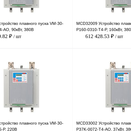
тройство плавного пуска VM-30-
MCD32009 Устройство плавн
-AO, 90кВт, 380В
P160-0310-T4-P, 160кВт, 38
9.82 ₽
612 428.53 ₽
/ шт
/ шт
В корзину
лик
Сравнение
Купить в 1 клик
Под заказ
В избранное
тройство плавного пуска VM-30-
MCD33002 Устройство плавн
-P, 220В
P37K-0072-T4-AO, 37кВт, 3