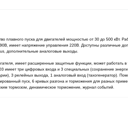
о плавного пуска для двигателей мощностью от 30 до 500 кВт. Раб
90В, имеет напряжение управления 220В. Доступны различные до
bus, дополнительные аналоговые выходы.
игателя, имеет расширенные защитные функции, может работать в
3 имеет три цифровых входа и 3 специальных (сохранение энергии
рии), 3 релейных выхода, 1 аналоговый вход (тахогенератор). По
рованный пуск, 6 кривых разгона и торможения для разных приме
ским тормозом, динамическое торможение, журнал событий.