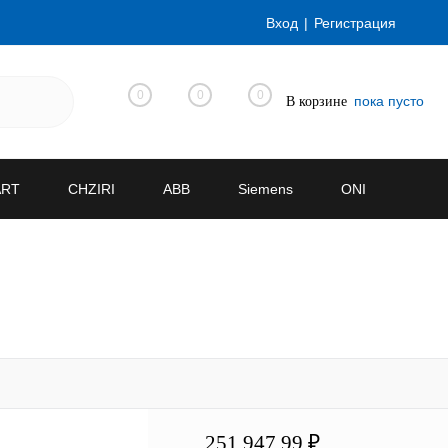
Вход
Регистрация
0
0
0
пока пусто
В корзине
ART
CHZIRI
ABB
Siemens
ONI
251 947.99 ₽