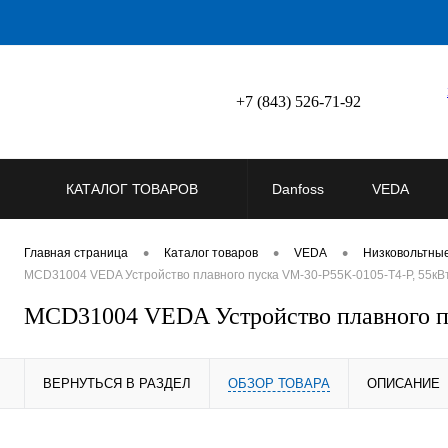
+7 (843) 526-71-92
КАТАЛОГ ТОВАРОВ
Danfoss
VEDA
•
•
•
Главная страница
Каталог товаров
VEDA
Низковольтны
MCD31004 VEDA Устройство плавного пуска VM-30-P55K-0105-T4-P, 55кВт
MCD31004 VEDA Устройство плавного пу
ВЕРНУТЬСЯ В РАЗДЕЛ
ОБЗОР ТОВАРА
ОПИСАНИЕ