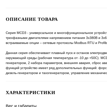
ОПИСАНИЕ ТОВАРА
Серия MCD3 - универсальное и многофункциональное устройств
трехфазными двигателями напряжением питания 3х380В и 3х6
встраиваемые опции – сетевые протоколы Modbus RTU и Profi
Данная серия обеспечивает плавный пуск и останов электродв
окружающей среды (рабочая температура от -10 до +50С). MCD
генератором, 2 набора параметров, внешняя авария, сброс ава
функций устройство имеет ряд дополнительных функций: форси
дизель-генератором и тахогенератором, управление механиче
ХАРАКТЕРИСТИКИ
Вес и габариты