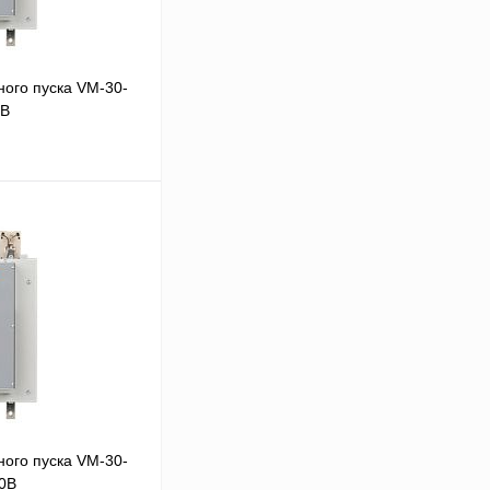
ого пуска VM-30-
0В
В корзину
Сравнение
Под заказ
ого пуска VM-30-
80В