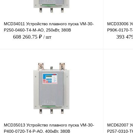
MCD34011 Устройство плавного пуска VM-30-
MCD33006 Ус
P250-0460-T4-M-AO, 250кВт, 380В
P90K-0170-T4
608 260.75 ₽
393 47
/ шт
В корзину
Купить в 1 клик
Сравнение
Купить в 1 к
В избранное
Под заказ
В избранное
MCD35013 Устройство плавного пуска VM-30-
MCD62007 Ус
P400-0720-T4-P-AO, 400кВт, 380В
P257-0310-T6