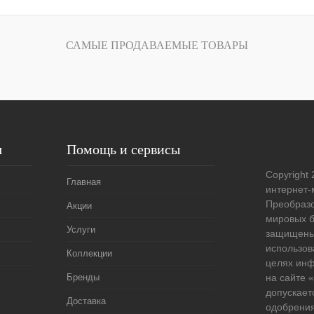
лик
Сравнение
САМЫЕ ПРОДАВАЕМЫЕ ТОВАРЫ
Под заказ
я
Помощь и сервисы
Copyright 
Главная
интернет-
Преобразо
Акции
мировых б
Услуги
защищены
использов
Коллекции
целях ин
Бренды
на сайте
допускает
Доставка
одобрения