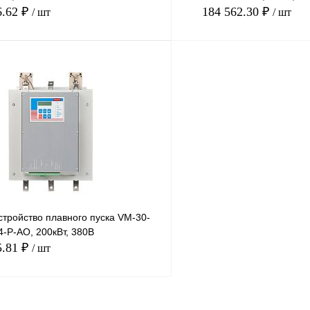
6.62 ₽
184 562.30 ₽
/ шт
/ шт
В корзину
лик
Сравнение
Купить в 1 клик
Под заказ
В избранное
тройство плавного пуска VM-30-
-P-AO, 200кВт, 380В
5.81 ₽
/ шт
В корзину