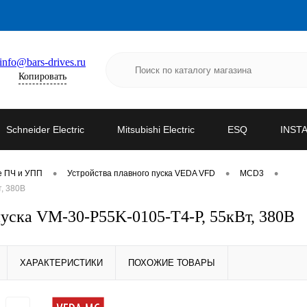
info@bars-drives.ru
Копировать
Schneider Electric
Mitsubishi Electric
ESQ
INST
•
•
•
е ПЧ и УПП
Устройства плавного пуска VEDA VFD
MCD3
, 380В
ска VM-30-P55K-0105-T4-P, 55кВт, 380В
ХАРАКТЕРИСТИКИ
ПОХОЖИЕ ТОВАРЫ