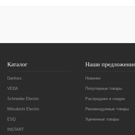
Купить в 1 клик
Сравнение
Купить в 1 к
В избранное
Под заказ
В избранное
Каталог
Наши предложени
Danfoss
Новинки
VEDA
Популярные товары
Schneider Electric
Распродажи и скидки
Mitsubishi Electric
Рекомендуемые товары
ESQ
Уцененные товары
INSTART