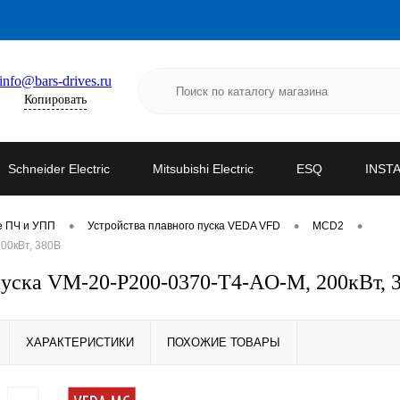
info@bars-drives.ru
Копировать
Schneider Electric
Mitsubishi Electric
ESQ
INST
•
•
•
е ПЧ и УПП
Устройства плавного пуска VEDA VFD
MCD2
00кВт, 380В
уска VM-20-P200-0370-T4-AO-M, 200кВт, 
ХАРАКТЕРИСТИКИ
ПОХОЖИЕ ТОВАРЫ