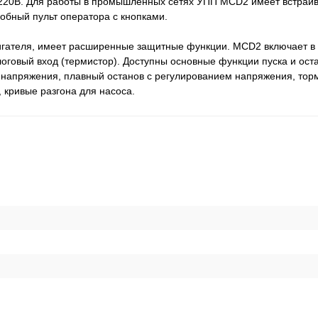
 220В. Для работы в промышленных сетях УПП MCD2 имеет встра
обный пульт оператора с кнопками.
вигателя, имеет расширенные защитные функции. MCD2 включает в
говый вход (термистор). Доступны основные функции пуска и оста
напряжения, плавный останов с регулированием напряжения, тор
кривые разгона для насоса.