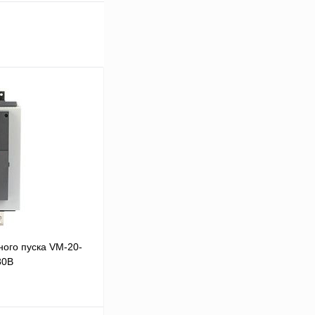
ого пуска VM-20-
80В