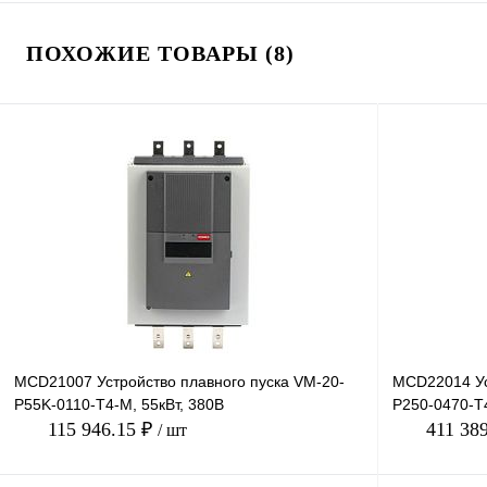
ПОХОЖИЕ ТОВАРЫ (8)
MCD21007 Устройство плавного пуска VM-20-
MCD22014 Ус
P55K-0110-T4-M, 55кВт, 380В
P250-0470-T4
115 946.15 ₽
411 38
/ шт