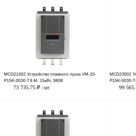
В корзину
Купить в 1 клик
Сравнение
Купить в 1 к
В избранное
Под заказ
В избранное
MCD21002 Устройство плавного пуска VM-20-
MCD23002 Ус
P15K-0030-T4-M, 15кВт, 380В
P15K-0030-T
73 735.75 ₽
99 565
/ шт
В корзину
Купить в 1 клик
Сравнение
Купить в 1 к