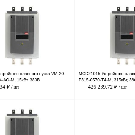
В корзину
лик
Сравнение
Купить в 1 клик
Под заказ
В избранное
тройство плавного пуска VM-20-
MCD21015 Устройство плавн
4-AO-M, 15кВт, 380В
P315-0570-T4-M, 315кВт, 38
.34 ₽
426 239.72 ₽
/ шт
/ шт
В корзину
лик
Сравнение
Купить в 1 клик