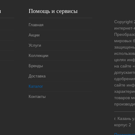
я
Помощь и сервисы
Copyright 
Главная
интернет-
Преобразо
Акции
мировых б
Услуги
защищены
использов
Коллекции
целях ин
Бренды
на сайте
допускает
Доставка
одобрения
сайте ин
Каталог
характери
Контакты
товаров м
производи
г. Казань 
корпус 2
Посмотрет