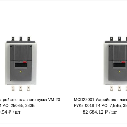
тройство плавного пуска VM-20-
MCD22001 Устройство плавн
-AO, 250кВт, 380В
P7K5-0018-T4-AO, 7,5кВт, 3
9.54 ₽
82 684.12 ₽
/ шт
/ шт