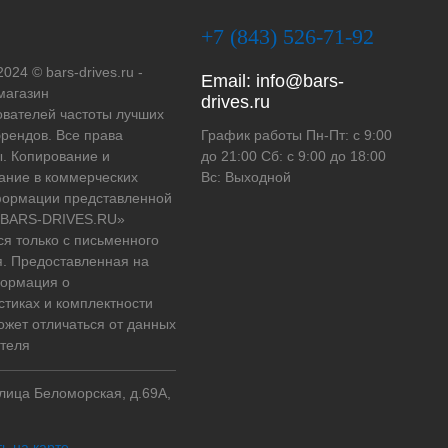
+7 (843) 526-71-92
2024 © bars-drives.ru -
Email:
info@bars-
магазин
drives.ru
вателей частоты лучших
рендов. Все права
График работы Пн-Пт: с 9:00
. Копирование и
до 21:00 Сб: с 9:00 до 18:00
ание в коммерческих
Вс: Выходной
формации представленной
 «BARS-DRIVES.RU»
ся только с письменного
. Предоставленная на
формация о
стиках и комплектности
ожет отличаться от данных
теля
улица Беломорская, д.69А,
ь на карте