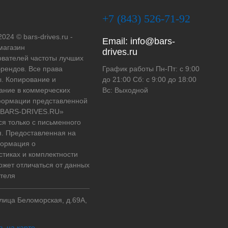
+7 (843) 526-71-92
2024 © bars-drives.ru -
Email:
info@bars-
магазин
drives.ru
вателей частоты лучших
рендов. Все права
График работы Пн-Пт: с 9:00
. Копирование и
до 21:00 Сб: с 9:00 до 18:00
ание в коммерческих
Вс: Выходной
формации представленной
 «BARS-DRIVES.RU»
ся только с письменного
. Предоставленная на
формация о
стиках и комплектности
ожет отличаться от данных
теля
улица Беломорская, д.69А,
ь на карте