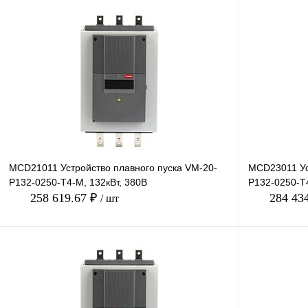
В корзину
Купить в 1 клик
Сравнение
Купить в 1 к
В избранное
Под заказ
В избранное
MCD21011 Устройство плавного пуска VM-20-
MCD23011 Ус
P132-0250-T4-M, 132кВт, 380В
P132-0250-T
258 619.67 ₽
284 43
/ шт
В корзину
Купить в 1 клик
Сравнение
Купить в 1 к