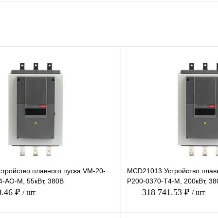
тройство плавного пуска VM-20-
MCD21013 Устройство плавн
4-AO-M, 55кВт, 380В
P200-0370-T4-M, 200кВт, 38
0.46 ₽
318 741.53 ₽
/ шт
/ шт