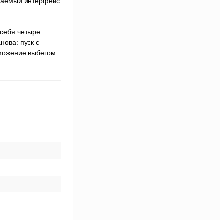
иваемый интерфейс
 себя четыре
нова: пуск с
можение выбегом.