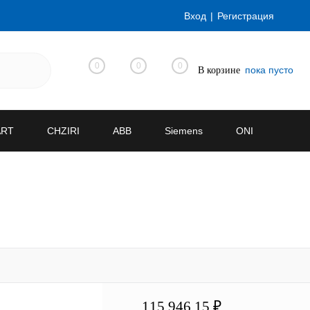
Вход
Регистрация
0
0
0
пока пусто
В корзине
ART
CHZIRI
ABB
Siemens
ONI
115 946.15 ₽