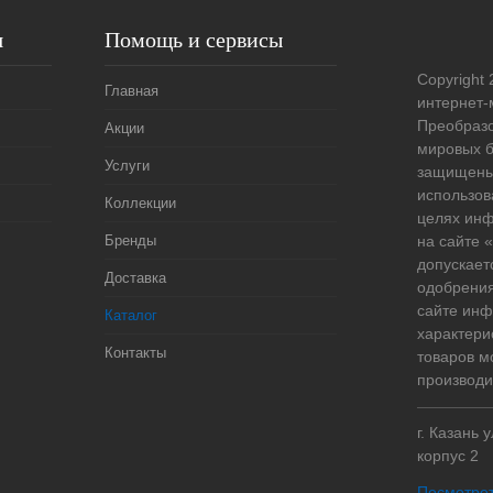
я
Помощь и сервисы
Copyright 
Главная
интернет-
Преобразо
Акции
мировых б
Услуги
защищены
использов
Коллекции
целях ин
Бренды
на сайте
допускает
Доставка
одобрения
сайте ин
Каталог
характери
Контакты
товаров м
производи
г. Казань 
корпус 2
Посмотрет