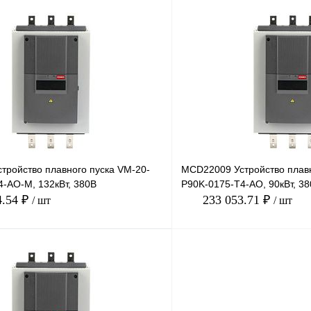
В корзину
лик
Сравнение
Купить в 1 клик
Под заказ
В избранное
тройство плавного пуска VM-20-
MCD22009 Устройство плавн
4-AO-M, 132кВт, 380В
P90K-0175-T4-AO, 90кВт, 3
4.54 ₽
233 053.71 ₽
/ шт
/ шт
В корзину
лик
Сравнение
Купить в 1 клик