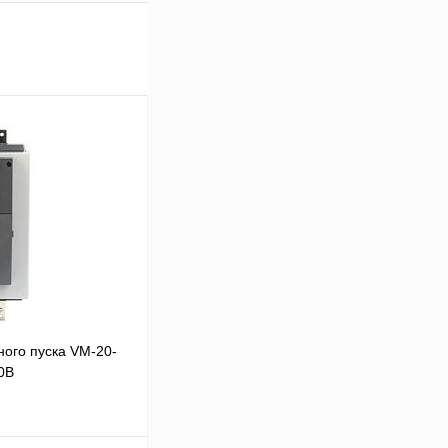
ого пуска VM-20-
0В