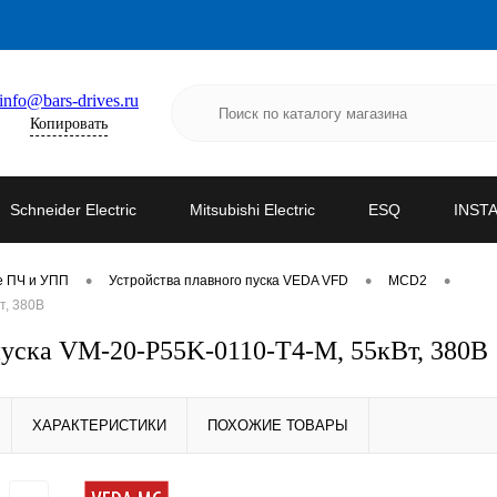
info@bars-drives.ru
Копировать
Schneider Electric
Mitsubishi Electric
ESQ
INST
•
•
•
е ПЧ и УПП
Устройства плавного пуска VEDA VFD
MCD2
т, 380В
уска VM-20-P55K-0110-T4-M, 55кВт, 380В
ХАРАКТЕРИСТИКИ
ПОХОЖИЕ ТОВАРЫ