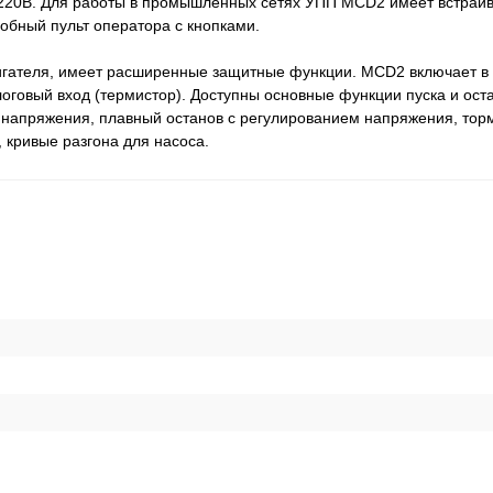
 220В. Для работы в промышленных сетях УПП MCD2 имеет встра
обный пульт оператора с кнопками.
вигателя, имеет расширенные защитные функции. MCD2 включает в
говый вход (термистор). Доступны основные функции пуска и оста
напряжения, плавный останов с регулированием напряжения, тор
кривые разгона для насоса.