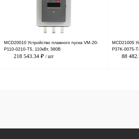
В избранное
Под заказ
В избранное
MCD20010 Устройство плавного пуска VM-20-
MCD21005 Ус
P110-0210-T5, 110кВт, 380В
P37K-0075-T4
218 543.34 ₽
88 482
/ шт
В корзину
Купить в 1 клик
Сравнение
Купить в 1 к
В избранное
Под заказ
В избранное