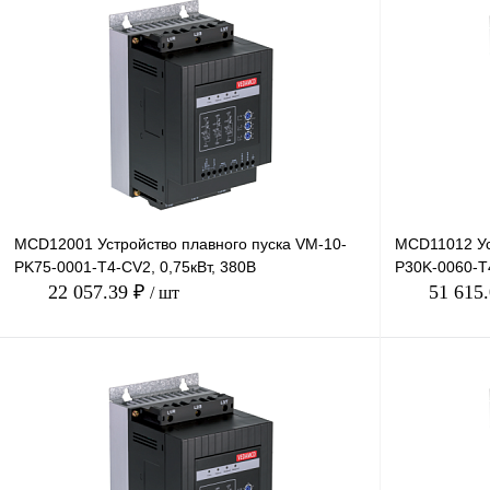
В корзину
Купить в 1 клик
Сравнение
Купить в 1 к
В избранное
Под заказ
В избранное
MCD12001 Устройство плавного пуска VM-10-
MCD11012 Ус
PK75-0001-T4-CV2, 0,75кВт, 380В
P30K-0060-T4
22 057.39 ₽
51 615
/ шт
В корзину
Купить в 1 клик
Сравнение
Купить в 1 к
В избранное
Под заказ
В избранное