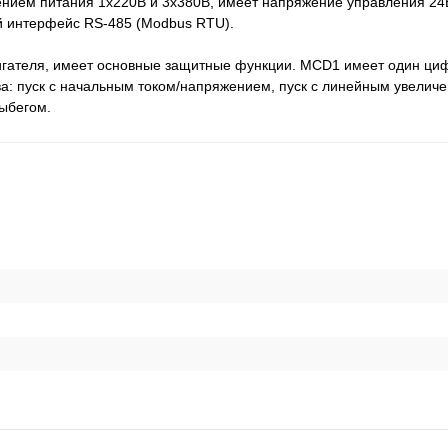
нием питания 1х220В и 3х380В, имеет напряжение управления 24В
 интерфейс RS-485 (Modbus RTU).
вигателя, имеет основные защитные функции. MCD1 имеет один циф
а: пуск с начальным током/напряжением, пуск с линейным увелич
ыбегом.