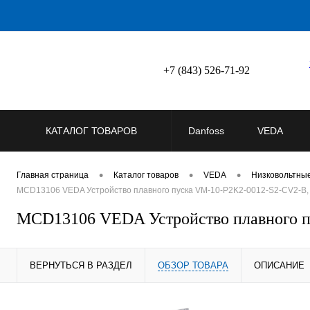
+7 (843) 526-71-92
КАТАЛОГ ТОВАРОВ
Danfoss
VEDA
•
•
•
Главная страница
Каталог товаров
VEDA
Низковольтны
MCD13106 VEDA Устройство плавного пуска VM-10-P2K2-0012-S2-CV2-B, 
MCD13106 VEDA Устройство плавного пу
ВЕРНУТЬСЯ В РАЗДЕЛ
ОБЗОР ТОВАРА
ОПИСАНИЕ