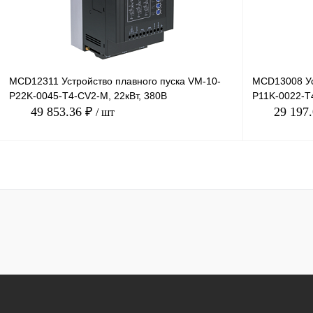
MCD12311 Устройство плавного пуска VM-10-
MCD13008 Ус
P22K-0045-T4-CV2-M, 22кВт, 380В
P11K-0022-T4
49 853.36 ₽
29 197
/ шт
В корзину
Купить в 1 клик
Сравнение
Купить в 1 к
В избранное
Под заказ
В избранное