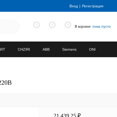
Вход
Регистрация
0
0
0
пока пусто
В корзине
ART
CHZIRI
ABB
Siemens
ONI
220В
21 439.25 ₽