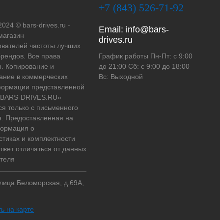
+7 (843) 526-71-92
2024 © bars-drives.ru -
Email:
info@bars-
магазин
drives.ru
вателей частоты лучших
рендов. Все права
График работы Пн-Пт: с 9:00
. Копирование и
до 21:00 Сб: с 9:00 до 18:00
ание в коммерческих
Вс: Выходной
формации представленной
 «BARS-DRIVES.RU»
ся только с письменного
. Предоставленная на
формация о
стиках и комплектности
ожет отличаться от данных
теля
улица Беломорская, д.69А,
ь на карте