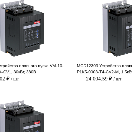
В корзину
лик
Сравнение
Купить в 1 клик
Под заказ
В избранное
тройство плавного пуска VM-10-
MCD12303 Устройство плавн
-CV1, 30кВт, 380В
P1K5-0003-T4-CV2-M, 1,5кВт
.02 ₽
24 004.59 ₽
/ шт
/ шт
В корзину
лик
Сравнение
Купить в 1 клик
Под заказ
В избранное