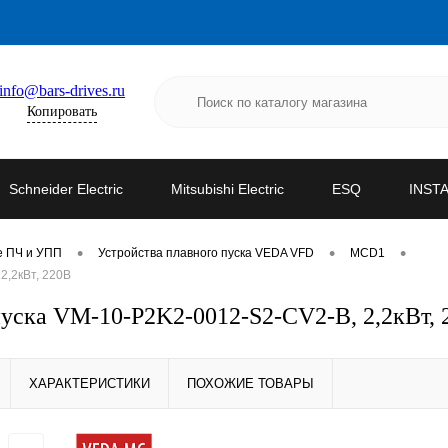
info@bars-drives.ru
Копировать
Schneider Electric
Mitsubishi Electric
ESQ
INST
•
•
•
е ПЧ и УПП
Устройства плавного пуска VEDA VFD
MCD1
2,2кВт, 220В
ска VM-10-P2K2-0012-S2-CV2-B, 2,2кВт, 
ХАРАКТЕРИСТИКИ
ПОХОЖИЕ ТОВАРЫ