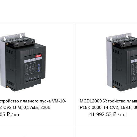
тройство плавного пуска VM-10-
MCD12009 Устройство плавн
-CV2-B-M, 0,37кВт, 220В
P15K-0030-T4-CV2, 15кВт, 
.05 ₽
41 992.53 ₽
/ шт
/ шт