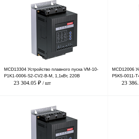
В корзину
Купить в 1 клик
Сравнение
Купить в 1 к
В избранное
Под заказ
В избранное
MCD13304 Устройство плавного пуска VM-10-
MCD12006 Ус
P1K1-0006-S2-CV2-B-M, 1,1кВт, 220В
P5K5-0011-T4
23 304.05 ₽
23 386
/ шт
В корзину
Купить в 1 клик
Сравнение
Купить в 1 к
В избранное
Под заказ
В избранное