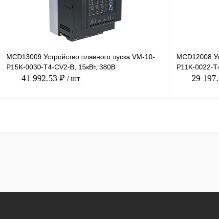
MCD13009 Устройство плавного пуска VM-10-
MCD12008 Ус
P15K-0030-T4-CV2-B, 15кВт, 380В
P11K-0022-T4
41 992.53 ₽
29 197
/ шт
В корзину
Купить в 1 клик
Сравнение
Купить в 1 к
В избранное
Под заказ
В избранное