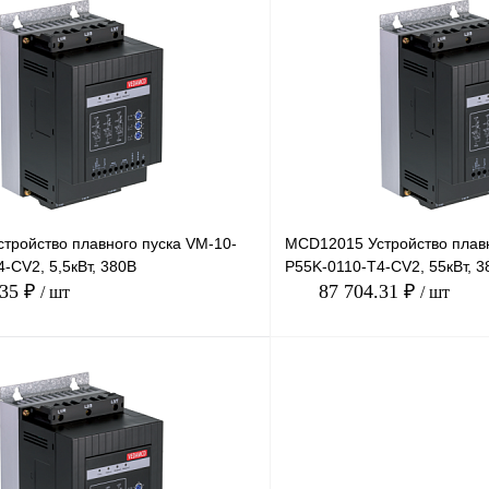
В корзину
лик
Сравнение
Купить в 1 клик
Под заказ
В избранное
тройство плавного пуска VM-10-
MCD12015 Устройство плавн
-CV2, 5,5кВт, 380В
P55K-0110-T4-CV2, 55кВт, 3
.35 ₽
87 704.31 ₽
/ шт
/ шт
В корзину
лик
Сравнение
Купить в 1 клик
Под заказ
В избранное