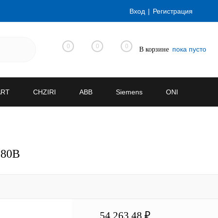
Вход
Регистрация
0
0
0
пока пусто
В корзине
ART
CHZIRI
ABB
Siemens
ONI
380В
54 263.48 ₽