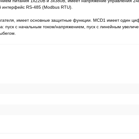
нием питания 1х220В и 3х380В, имеет напряжение управления 24В
 интерфейс RS-485 (Modbus RTU).
вигателя, имеет основные защитные функции. MCD1 имеет один циф
а: пуск с начальным током/напряжением, пуск с линейным увелич
ыбегом.