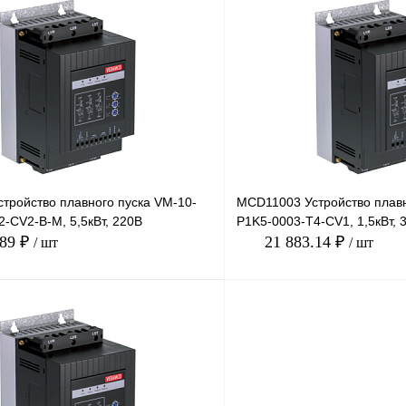
В корзину
лик
Сравнение
Купить в 1 клик
Под заказ
В избранное
тройство плавного пуска VM-10-
MCD11003 Устройство плавн
-CV2-B-M, 5,5кВт, 220В
P1K5-0003-T4-CV1, 1,5кВт, 
.89 ₽
21 883.14 ₽
/ шт
/ шт
В корзину
лик
Сравнение
Купить в 1 клик
Под заказ
В избранное