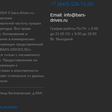
+7 (843) 526-71-92
2024 © bars-drives.ru -
Email:
info@bars-
магазин
drives.ru
вателей частоты лучших
рендов. Все права
График работы Пн-Пт: с 9:00
. Копирование и
до 21:00 Сб: с 9:00 до 18:00
ание в коммерческих
Вс: Выходной
формации представленной
 «BARS-DRIVES.RU»
ся только с письменного
. Предоставленная на
формация о
стиках и комплектности
ожет отличаться от данных
теля
улица Беломорская, д.69А,
ь на карте