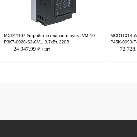
MCD11107 Устройство плавного пуска VM-10-
MCD11014 Ус
P3K7-0020-S2-CV1, 3,7кВт, 220В
P45K-0090-T4
24 947.99 ₽
72 728
/ шт
В корзину
Купить в 1 клик
Сравнение
Купить в 1 к
В избранное
Под заказ
В избранное