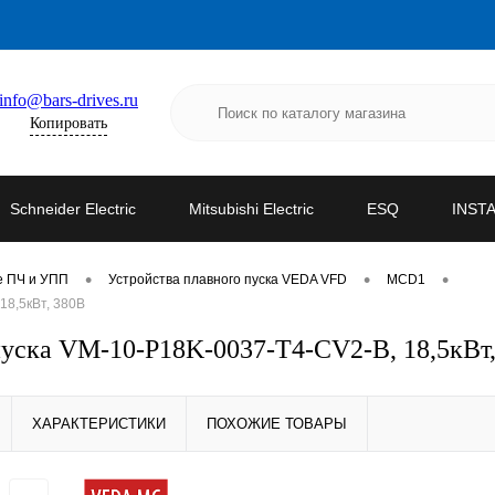
info@bars-drives.ru
Копировать
Schneider Electric
Mitsubishi Electric
ESQ
INST
•
•
•
е ПЧ и УПП
Устройства плавного пуска VEDA VFD
MCD1
18,5кВт, 380В
уска VM-10-P18K-0037-T4-CV2-B, 18,5кВт
ХАРАКТЕРИСТИКИ
ПОХОЖИЕ ТОВАРЫ