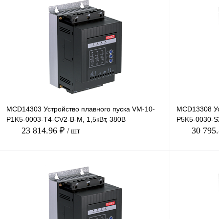
В корзину
Купить в 1 клик
Сравнение
Купить в 1 к
В избранное
Под заказ
В избранное
MCD14303 Устройство плавного пуска VM-10-
MCD13308 Ус
P1K5-0003-T4-CV2-B-M, 1,5кВт, 380В
P5K5-0030-S2
23 814.96 ₽
30 795
/ шт
В корзину
Купить в 1 клик
Сравнение
Купить в 1 к
В избранное
Под заказ
В избранное