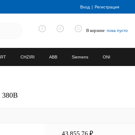
Вход
Регистрация
0
0
0
пока пусто
В корзине
ART
CHZIRI
ABB
Siemens
ONI
, 380В
43 855.76 ₽