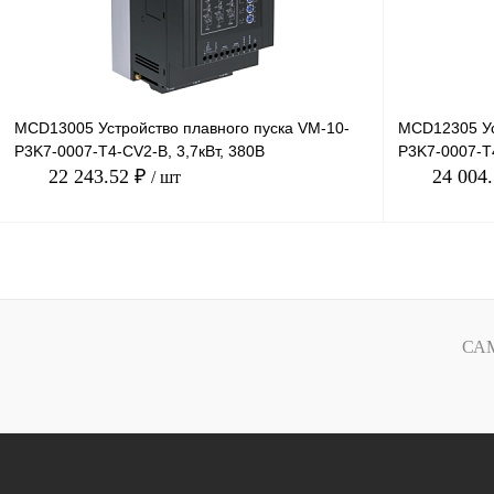
MCD13005 Устройство плавного пуска VM-10-
MCD12305 Ус
P3K7-0007-T4-CV2-B, 3,7кВт, 380В
P3K7-0007-T4
22 243.52 ₽
24 004
/ шт
В корзину
Купить в 1 клик
Сравнение
Купить в 1 к
СА
В избранное
Под заказ
В избранное