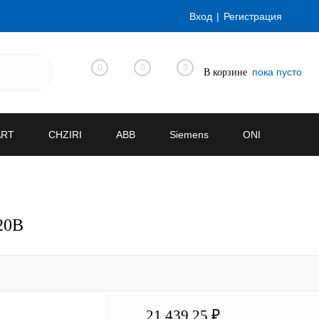
Вход
Регистрация
0
0
0
пока пусто
В корзине
ART
CHZIRI
ABB
Siemens
ONI
20В
21 439.25 ₽