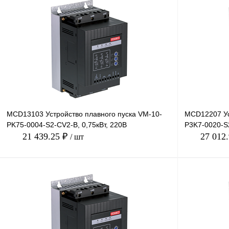
В корзину
Купить в 1 клик
Сравнение
Купить в 1 к
В избранное
Под заказ
В избранное
MCD13103 Устройство плавного пуска VM-10-
MCD12207 Ус
PK75-0004-S2-CV2-B, 0,75кВт, 220В
P3K7-0020-S2
21 439.25 ₽
27 012
/ шт
В корзину
Купить в 1 клик
Сравнение
Купить в 1 к
В избранное
Под заказ
В избранное