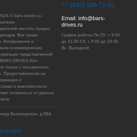
+7 (843) 526-71-92
2024 © bars-drives.ru -
Email:
info@bars-
магазин
drives.ru
вателей частоты лучших
рендов. Все права
График работы Пн-Пт: с 9:00
. Копирование и
до 21:00 Сб: с 9:00 до 18:00
ание в коммерческих
Вс: Выходной
формации представленной
 «BARS-DRIVES.RU»
ся только с письменного
. Предоставленная на
формация о
стиках и комплектности
ожет отличаться от данных
теля
улица Беломорская, д.69А,
ь на карте