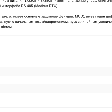
нием питания 1х220В и 3х380В, имеет напряжение управления 24В
 интерфейс RS-485 (Modbus RTU).
вигателя, имеет основные защитные функции. MCD1 имеет один циф
а: пуск с начальным током/напряжением, пуск с линейным увелич
ыбегом.