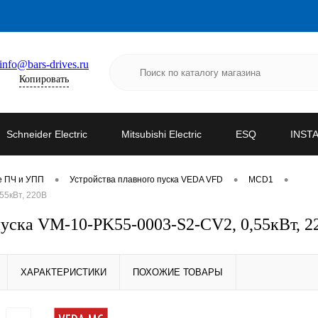
info@bars-drives.ru
Копировать
Schneider Electric
Mitsubishi Electric
ESQ
INST
•
•
•
е ПЧ и УПП
Устройства плавного пуска VEDA VFD
MCD1
55кВт, 220В
ска VM-10-PK55-0003-S2-CV2, 0,55кВт, 2
ХАРАКТЕРИСТИКИ
ПОХОЖИЕ ТОВАРЫ