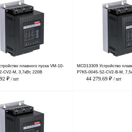
В корзину
лик
Сравнение
Купить в 1 клик
Под заказ
В избранное
тройство плавного пуска VM-10-
MCD13309 Устройство плавн
-CV2-M, 3,7кВт, 220В
P7K5-0045-S2-CV2-B-M, 7,5к
.92 ₽
44 279.69 ₽
/ шт
/ шт
В корзину
лик
Сравнение
Купить в 1 клик
Под заказ
В избранное