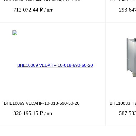
712 072.44 ₽
293 64
/ шт
В корзину
Купить в 1 клик
Сравнение
Купить в 1 к
В избранное
Под заказ
В избранное
BHE10069 VEDAHF-10-018-690-50-20
BHE10033 П
320 195.15 ₽
587 53
/ шт