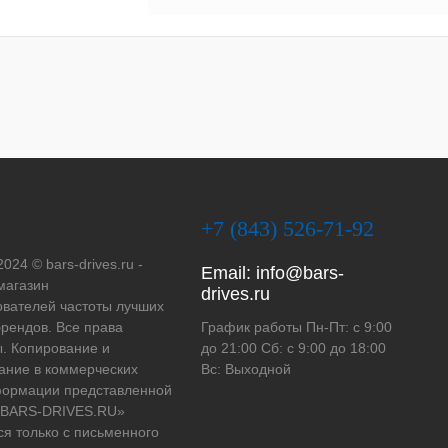
+7 (843) 526-71-92
2024 © bars-drives.ru -
Email:
info@bars-
магазин
drives.ru
вателей частоты лучших
рендов. Все права
График работы Пн-Пт: с 9:00
. Копирование и
до 21:00 Сб: с 9:00 до 18:00
ание в коммерческих
Вс: Выходной
формации представленной
 «BARS-DRIVES.RU»
ся только с письменного