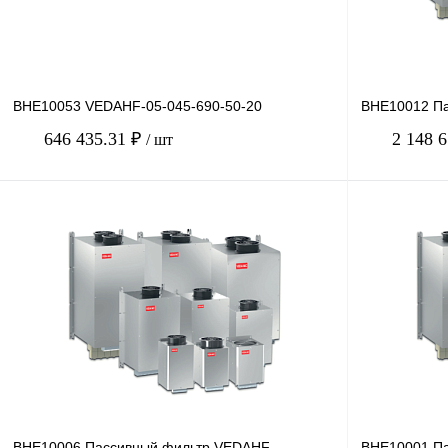
BHE10053 VEDAHF-05-045-690-50-20
BHE10012 П
646 435.31 ₽
2 148 
/ шт
В корзину
Купить в 1 клик
Сравнение
Купить в 1 к
В избранное
Под заказ
В избранное
BHE10006 Пассивный фильтр VEDAHF
BHE10001 П