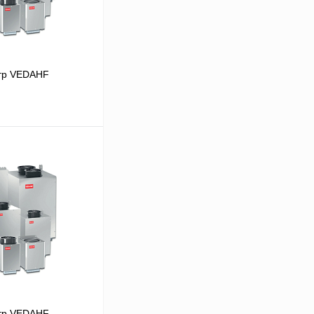
тр VEDAHF
В корзину
Сравнение
Под заказ
тр VEDAHF