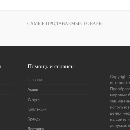
В корзину
лик
Сравнение
САМЫЕ ПРОДАВАЕМЫЕ ТОВАРЫ
Под заказ
я
Помощь и сервисы
Copyright 
Главная
интернет-
Преобразо
Акции
мировых б
Услуги
защищены
использов
Коллекции
целях ин
Бренды
на сайте
допускает
Доставка