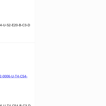
4-U-S2-E20-B-C3-D
В корзину
Сравнение
Под заказ
6-U-T4-C54-B-C3-D