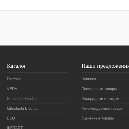
В корзину
Купить в 1 клик
Сравнение
Купить в 1 к
В избранное
Под заказ
В избранное
Каталог
Наши предложени
Danfoss
Новинки
VEDA
Популярные товары
Schneider Electric
Распродажи и скидки
Mitsubishi Electric
Рекомендуемые товары
ESQ
Уцененные товары
INSTART