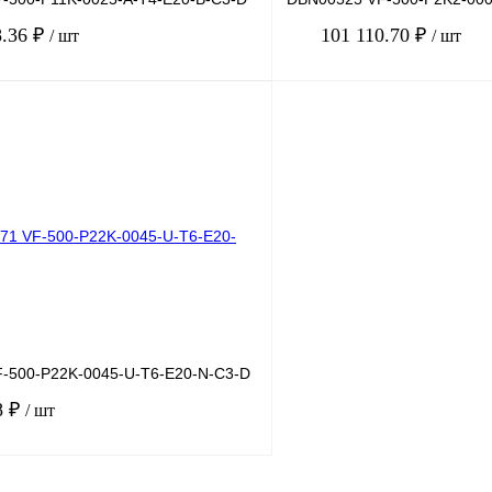
8.36 ₽
101 110.70 ₽
/ шт
/ шт
В корзину
лик
Сравнение
Купить в 1 клик
Под заказ
В избранное
-500-P22K-0045-U-T6-E20-N-C3-D
8 ₽
/ шт