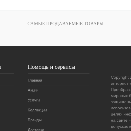
В корзину
лик
Сравнение
САМЫЕ ПРОДАВАЕМЫЕ ТОВАРЫ
Под заказ
я
Помощь и сервисы
Copyright 
Главная
интернет-
Преобразо
Акции
мировых б
Услуги
защищены
использов
Коллекции
целях ин
Бренды
на сайте
допускает
Доставка