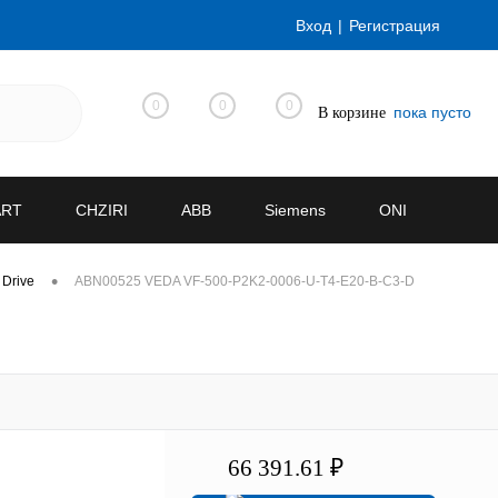
Вход
Регистрация
0
0
0
пока пусто
В корзине
ART
CHZIRI
ABB
Siemens
ONI
•
 Drive
ABN00525 VEDA VF-500-P2K2-0006-U-T4-E20-B-C3-D
66 391.61 ₽