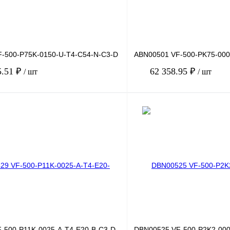
-500-P75K-0150-U-T4-C54-N-C3-D
ABN00501 VF-500-PK75-000
5.51 ₽
62 358.95 ₽
/ шт
/ шт
В корзину
лик
Сравнение
Купить в 1 клик
Под заказ
В избранное
-500-P11K-0025-A-T4-E20-B-C3-D
DBN00525 VF-500-P2K2-000