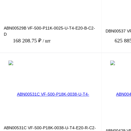
ABN00529B VF-500-P11K-0025-U-T4-E20-B-C2-
DBN00537 VF
D
168 208.75 ₽
625 88
/ шт
В корзину
Купить в 1 клик
Сравнение
Купить в 1 к
В избранное
Под заказ
В избранное
ABN00531C VF-500-P18K-0038-U-T4-E20-R-C2-
ABN00429 VF