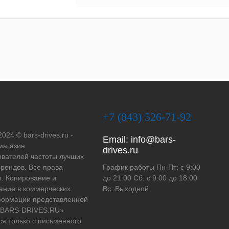
+7 (843) 526-71-92
2024 © bars-drives.ru -
Email:
info@bars-
магазин
drives.ru
вателей частоты лучших
рендов. Все права
График работы Пн-Пт: с 9:00
. Копирование и
до 21:00 Сб: с 9:00 до 18:00
ание в коммерческих
Вс: Выходной
формации представленной
 «BARS-DRIVES.RU»
ся только с письменного