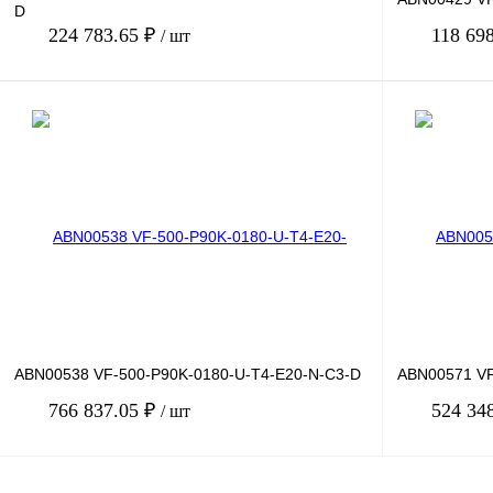
D
224 783.65 ₽
118 69
/ шт
В корзину
Купить в 1 клик
Сравнение
Купить в 1 к
В избранное
Под заказ
В избранное
ABN00538 VF-500-P90K-0180-U-T4-E20-N-C3-D
ABN00571 VF
766 837.05 ₽
524 34
/ шт