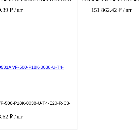
9.39 ₽
151 862.42 ₽
/ шт
/ шт
В корзину
лик
Сравнение
Купить в 1 клик
Под заказ
В избранное
F-500-P18K-0038-U-T4-E20-R-C3-
3.62 ₽
/ шт