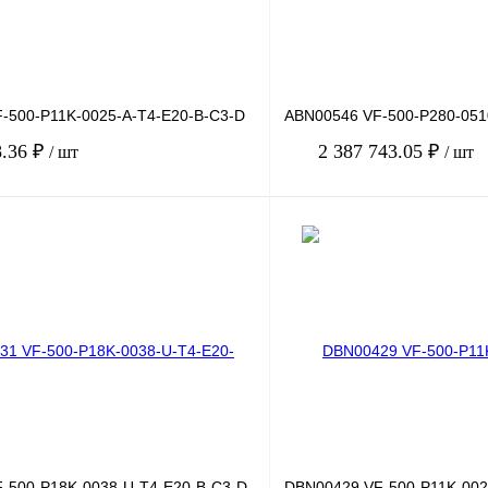
-500-P11K-0025-A-T4-E20-B-C3-D
ABN00546 VF-500-P280-051
8.36 ₽
2 387 743.05 ₽
/ шт
/ шт
В корзину
лик
Сравнение
Купить в 1 клик
Под заказ
В избранное
-500-P18K-0038-U-T4-E20-B-C3-D
DBN00429 VF-500-P11K-002