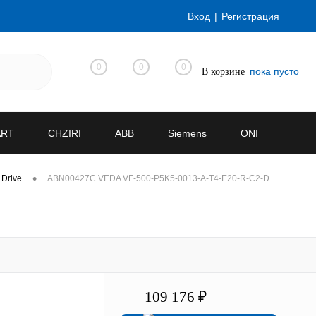
Вход
Регистрация
0
0
0
пока пусто
В корзине
ART
CHZIRI
ABB
Siemens
ONI
•
 Drive
ABN00427C VEDA VF-500-P5K5-0013-A-T4-E20-R-C2-D
109 176 ₽