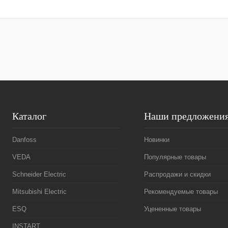
В корзину
Купить в 1 клик
Сравнение
Купить в 1 к
В избранное
Под заказ
В избранное
Каталог
Наши предложени
Danfoss
Новинки
VEDA
Популярные товары
Schneider Electric
Распродажи и скидки
Mitsubishi Electric
Рекомендуемые товары
ESQ
Уцененные товары
INSTART