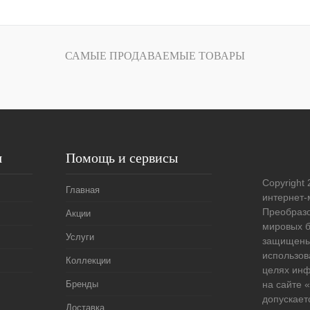
В корзину
лик
Сравнение
САМЫЕ ПРОДАВАЕМЫЕ ТОВАРЫ
Под заказ
я
Помощь и сервисы
Copyright 
Главная
интернет-
Преобразо
Акции
мировых б
Услуги
защищены
использов
Коллекции
целях ин
Бренды
на сайте
допускает
Доставка