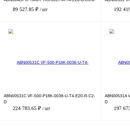
89 527.85 ₽
192 41
/ шт
В корзину
Купить в 1 клик
Сравнение
Купить в 1 к
В избранное
Под заказ
В избранное
ABN00531C VF-500-P18K-0038-U-T4-E20-R-C2-
ABN00531A V
D
D
224 783.65 ₽
197 67
/ шт