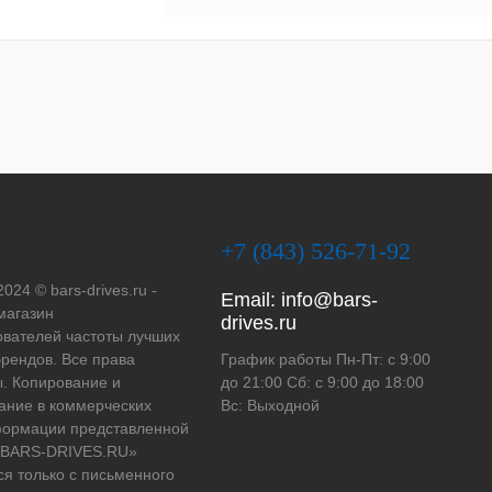
+7 (843) 526-71-92
2024 © bars-drives.ru -
Email:
info@bars-
магазин
drives.ru
вателей частоты лучших
рендов. Все права
График работы Пн-Пт: с 9:00
. Копирование и
до 21:00 Сб: с 9:00 до 18:00
ание в коммерческих
Вс: Выходной
формации представленной
 «BARS-DRIVES.RU»
ся только с письменного