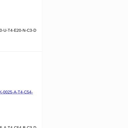
0-U-T4-E20-N-C3-D
В корзину
Сравнение
Под заказ
5-A-T4-C54-B-C3-D