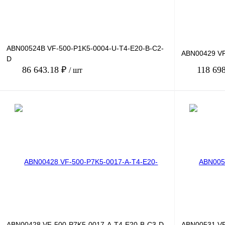
ABN00524B VF-500-P1K5-0004-U-T4-E20-B-C2-
ABN00429 VF
D
86 643.18 ₽
118 69
/ шт
В корзину
Купить в 1 клик
Сравнение
Купить в 1 к
В избранное
Под заказ
В избранное
ABN00428 VF-500-P7K5-0017-A-T4-E20-B-C3-D
ABN00531 VF