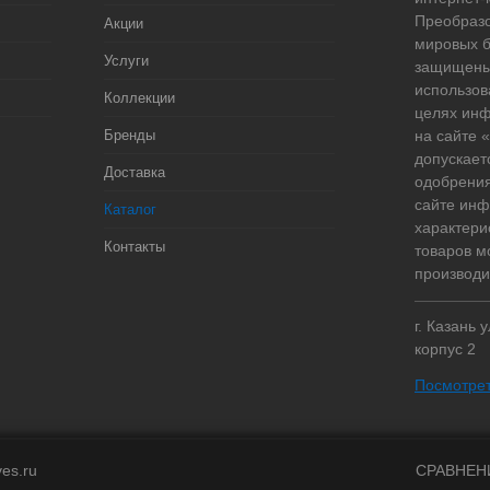
Преобразо
Акции
мировых б
Услуги
защищены
использов
Коллекции
целях ин
Бренды
на сайте
допускает
Доставка
одобрения
сайте ин
Каталог
характери
Контакты
товаров м
производи
г. Казань 
корпус 2
Посмотрет
ves.ru
СРАВНЕН