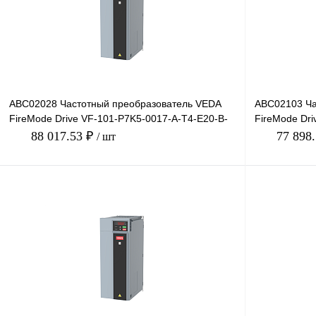
В избранное
Под заказ
В избранное
ABC02028 Частотный преобразователь VEDA
ABC02103 Ча
FireMode Drive VF-101-P7K5-0017-A-T4-E20-B-
FireMode Dri
H-SW01, 380В, 7,5
H-SW01, 220В
88 017.53 ₽
77 898
/ шт
В корзину
Купить в 1 клик
Сравнение
Купить в 1 к
В избранное
Под заказ
В избранное