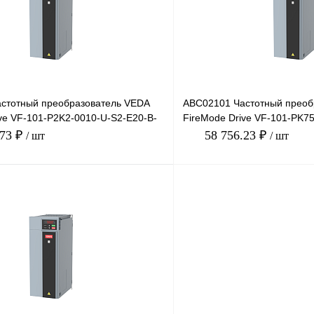
Под заказ
В избранное
стотный преобразователь VEDA
ABC02101 Частотный преоб
ve VF-101-P2K2-0010-U-S2-E20-B-
FireMode Drive VF-101-PK7
, 2,2
H-SW01, 220В, 0,7
.73 ₽
58 756.23 ₽
/ шт
/ шт
В корзину
лик
Сравнение
Купить в 1 клик
Под заказ
В избранное