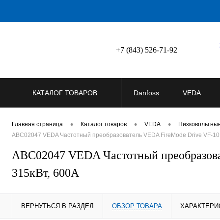
+7 (843) 526-71-92
КАТАЛОГ ТОВАРОВ
Danfoss
VEDA
•
•
•
Главная страница
Каталог товаров
VEDA
Низковольтны
ABC02047 VEDA Частотный преобразователь VEDA FireMode Drive VF-101
ABC02047 VEDA Частотный преобразова
315кВт, 600А
ВЕРНУТЬСЯ В РАЗДЕЛ
ОБЗОР ТОВАРА
ХАРАКТЕРИ