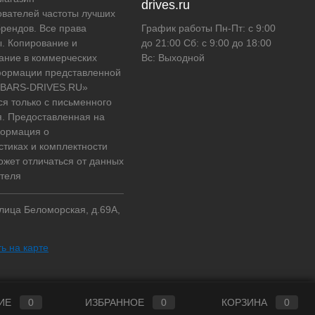
drives.ru
вателей частоты лучших
рендов. Все права
График работы Пн-Пт: с 9:00
. Копирование и
до 21:00 Сб: с 9:00 до 18:00
ание в коммерческих
Вс: Выходной
формации представленной
 «BARS-DRIVES.RU»
ся только с письменного
. Предоставленная на
формация о
стиках и комплектности
ожет отличаться от данных
теля
улица Беломорская, д.69А,
ь на карте
ИЕ
0
ИЗБРАННОЕ
0
КОРЗИНА
0