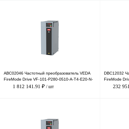
ABC02046 Частотный преобразователь VEDA
DBC12032 Ча
FireMode Drive VF-101-P280-0510-A-T4-E20-N-
FireMode Dri
H-D-SW01, 380В, 2
H-SW01, 380
1 812 141.91 ₽
232 95
/ шт
В корзину
Купить в 1 клик
Сравнение
Купить в 1 к