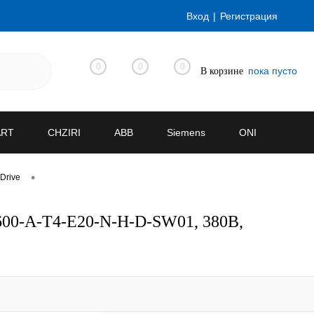
Вход
Регистрация
0
0
0
пока пусто
В корзине
ART
CHZIRI
ABB
Siemens
ONI
•
Drive
600-A-T4-E20-N-H-D-SW01, 380В,