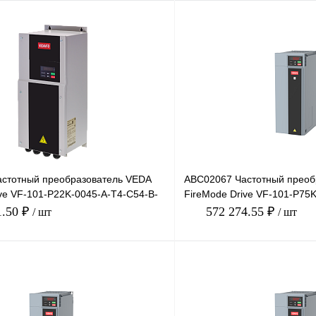
стотный преобразователь VEDA
ABC02067 Частотный преоб
ve VF-101-P22K-0045-A-T4-C54-B-
FireMode Drive VF-101-P75
В, 22к
H-D-SW01, 380В, 7
1.50 ₽
572 274.55 ₽
/ шт
/ шт
В корзину
лик
Сравнение
Купить в 1 клик