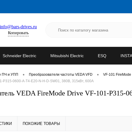
info@bars-drives.ru
Копировать
Schneider Electric
Mitsubishi Electric
ESQ
INST
•
•
е ПЧ и УПП
Преобразователи частоты VEDA VFD
VF-101 FireMode 
-P315-0600-A-T4-E20-N-H-D-SW01, 380В, 315кВт, 600А
тель VEDA FireMode Drive VF-101-P315-0
СТИКИ
ПОХОЖИЕ ТОВАРЫ