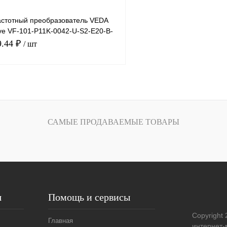
стотный преобразователь VEDA
ve VF-101-P11K-0042-U-S2-E20-B-
, 11к
9.44 ₽
/ шт
В корзину
лик
Сравнение
САМЫЕ ПРОДАВАЕМЫЕ ТОВАРЫ
Под заказ
я
Помощь и сервисы
Copyright 
Главная
интернет-