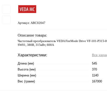
Артикул:
ABC02047
Описание товара:
Частотный преобразователь VEDA FireMode Drive VF-101-P315-
SW01, 380В, 315кВт, 600А
Характеристики:
Все хара
Длина (мм)
545
Высота (мм)
370
Ширина (мм)
1140
Вес (грамм)
167000