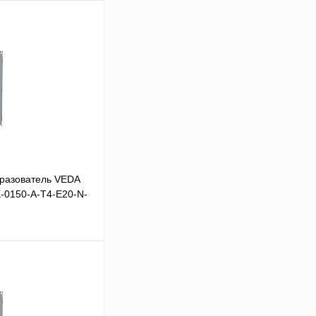
разователь VEDA
K-0150-A-T4-E20-N-
В корзину
Сравнение