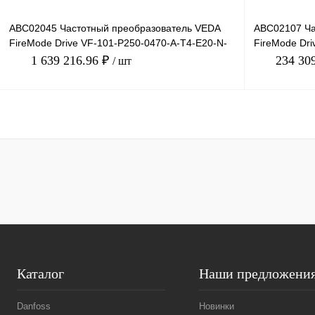
ABC02045 Частотный преобразователь VEDA
ABC02107 Ча
FireMode Drive VF-101-P250-0470-A-T4-E20-N-
FireMode Dri
H-D-SW01, 380В, 2
H-SW01, 220В
1 639 216.96 ₽
234 30
/ шт
В корзину
Купить в 1 клик
Сравнение
Купить в 1 к
В избранное
Под заказ
В избранное
Каталог
Наши предложени
Danfoss
Новинки