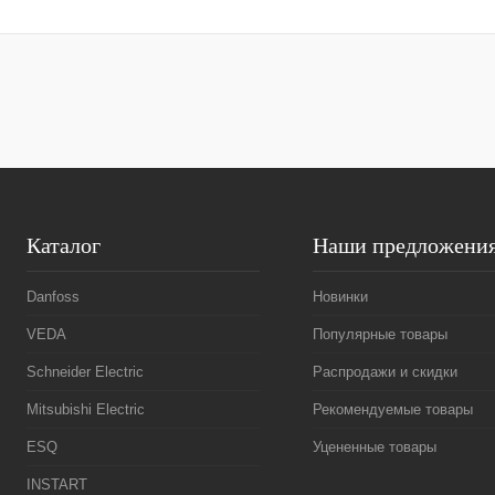
Запросить цену
Купить в 1 к
Купить в 1 клик
Сравнение
В избранное
В избранное
Под заказ
Каталог
Наши предложени
Danfoss
Новинки
VEDA
Популярные товары
Schneider Electric
Распродажи и скидки
Mitsubishi Electric
Рекомендуемые товары
ESQ
Уцененные товары
INSTART