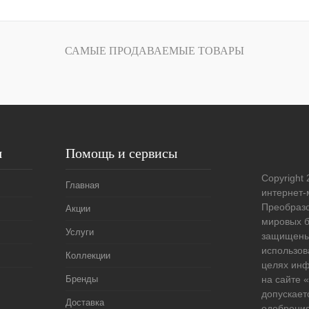
лик
Сравнение
САМЫЕ ПРОДАВАЕМЫЕ ТОВАРЫ
Под заказ
я
Помощь и сервисы
Copyright 
Главная
интернет-
Преобразо
Акции
мировых б
Услуги
защищены
использов
Коллекции
целях ин
Бренды
на сайте
допускает
Доставка
одобрения