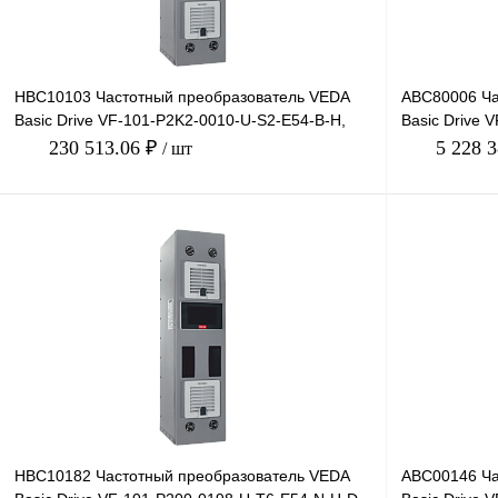
HBC10103 Частотный преобразователь VEDA
ABC80006 Ча
Basic Drive VF-101-P2K2-0010-U-S2-E54-B-H,
Basic Drive 
220В, 2,2кВт, 10А
132кВт, 86А
230 513.06 ₽
5 228 
/ шт
В корзину
Купить в 1 клик
Сравнение
Купить в 1 к
В избранное
Под заказ
В избранное
HBC10182 Частотный преобразователь VEDA
ABC00146 Ча