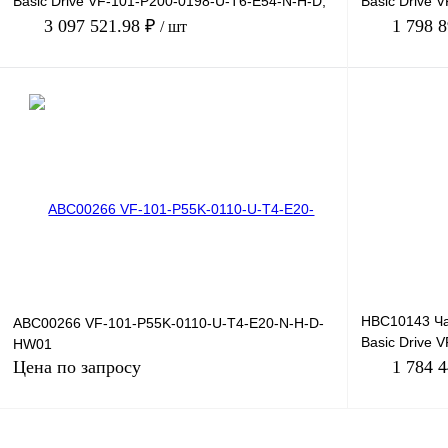
Basic Drive VF-101-P200-0198-U-T6-E54-N-H-D,
Basic Drive 
660В, 200кВт, 1
380В, 280кВт,
3 097 521.98 ₽
1 798 
/ шт
В корзину
Купить в 1 клик
Сравнение
Купить в 1 к
В избранное
Под заказ
В избранное
HBC10143 Ча
ABC00266 VF-101-P55K-0110-U-T4-E20-N-H-D-
Basic Drive 
HW01
380В, 200кВт,
Цена по запросу
1 784 