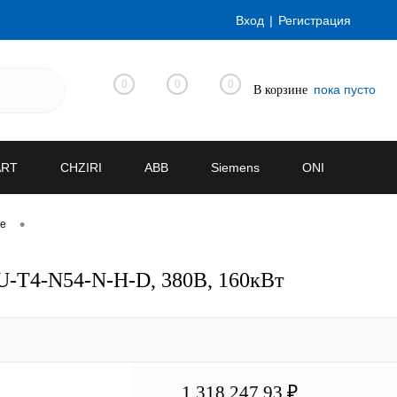
Вход
Регистрация
0
0
0
пока пусто
В корзине
ART
CHZIRI
ABB
Siemens
ONI
•
ve
U-T4-N54-N-H-D, 380В, 160кВт
1 318 247.93 ₽