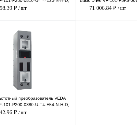
VF-101-P280-0510-U-T4-E20-N-H-D,
Basic Drive VF-101-P5K5-00
 5
380В, 5,5кВт, 13А
898.39 ₽
71 006.84 ₽
/ шт
/ шт
В корзину
лик
Сравнение
Купить в 1 клик
Под заказ
В избранное
стотный преобразователь VEDA
VF-101-P200-0380-U-T4-E54-N-H-D,
 3
442.96 ₽
/ шт
В корзину