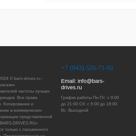
+7 (843) 526-71-92
2024 © bars-drives.ru -
Email:
info@bars-
магазин
drives.ru
вателей частоты лучших
рендов. Все права
График работы Пн-Пт: с 9:00
. Копирование и
до 21:00 Сб: с 9:00 до 18:00
ание в коммерческих
Вс: Выходной
формации представленной
 «BARS-DRIVES.RU»
ся только с письменного
. Предоставленная на