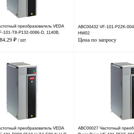
стотный преобразователь VEDA
ABC00432 VF-101-P22K-004
VF-101-T8-P132-0086-D, 1140В,
HW02
384.29 ₽
Цена по запросу
/ шт
В корзину
Запросить
лик
Сравнение
Купить в 1 клик
Под заказ
В избранное
стотный преобразователь VEDA
ABC00027 Частотный преоб