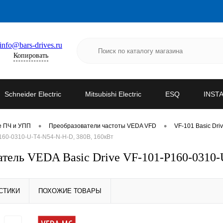
info@bars-drives.ru
Копировать
Schneider Electric
Mitsubishi Electric
ESQ
INST
•
•
е ПЧ и УПП
Преобразователи частоты VEDA VFD
VF-101 Basic Dri
60-0310-U-T4-N54-N-H-D, 380В, 160кВт
ель VEDA Basic Drive VF-101-P160-0310-
СТИКИ
ПОХОЖИЕ ТОВАРЫ