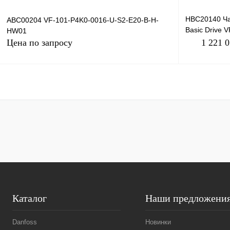
HBC20140 Ча
ABC00204 VF-101-P4K0-0016-U-S2-E20-B-H-
Basic Drive 
HW01
380В, 132кВт
Цена по запросу
1 221 
Запросить цену
Купить в 1 к
Купить в 1 клик
Сравнение
В избранное
В избранное
Под заказ
Каталог
Наши предложени
Danfoss
Новинки