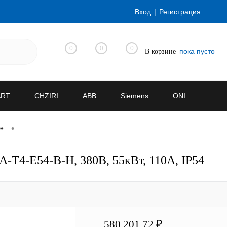
Вход
Регистрация
0
0
0
пока пусто
В корзине
ART
CHZIRI
ABB
Siemens
ONI
•
ve
-T4-E54-B-H, 380В, 55кВт, 110А, IP54
580 201.72 ₽