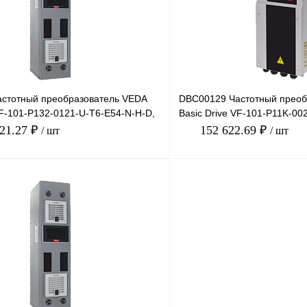
Под заказ
В избранное
стотный преобразователь VEDA
DBC00129 Частотный преоб
VF-101-P132-0121-U-T6-E54-N-H-D,
Basic Drive VF-101-P11K-00
 1
380В, 11кВт, 25А,
621.27 ₽
152 622.69 ₽
/ шт
/ шт
В корзину
лик
Сравнение
Купить в 1 клик
Под заказ
В избранное