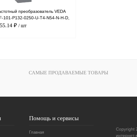
стотный преобразователь VEDA
VF-101-P132-0250-U-T4-N54-N-H-D,
055.14 ₽
/ шт
В корзину
лик
Сравнение
САМЫЕ ПРОДАВАЕМЫЕ ТОВАРЫ
Под заказ
я
Помощь и сервисы
Copyright 
Главная
интернет-