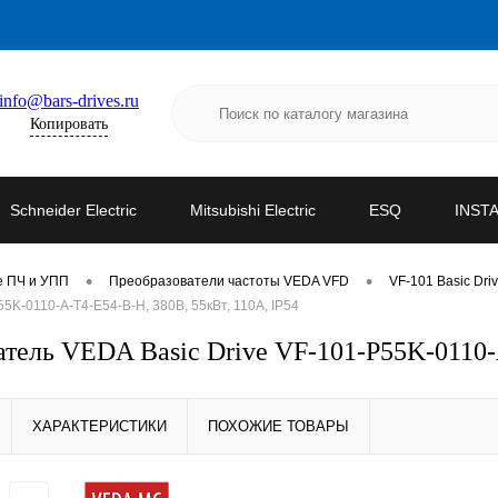
info@bars-drives.ru
Копировать
Schneider Electric
Mitsubishi Electric
ESQ
INST
•
•
е ПЧ и УПП
Преобразователи частоты VEDA VFD
VF-101 Basic Dri
K-0110-A-T4-E54-B-H, 380В, 55кВт, 110А, IP54
ель VEDA Basic Drive VF-101-P55K-0110-A
ХАРАКТЕРИСТИКИ
ПОХОЖИЕ ТОВАРЫ