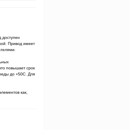
д доступен
кой. Привод имеет
ателями.
льных
что повышает срок
реды до +50С. Для
элементов как,