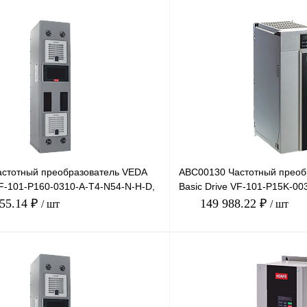
стотный преобразователь VEDA
ABC00130 Частотный преоб
VF-101-P160-0310-A-T4-N54-N-H-D,
Basic Drive VF-101-P15K-00
 3
380В, 15кВт, 32А
055.14 ₽
149 988.22 ₽
/ шт
/ шт
В корзину
лик
Сравнение
Купить в 1 клик