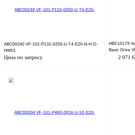
В избранное
Под заказ
В избранное
HBC10179 Ча
ABC00240 VF-101-P132-0250-U-T4-E20-N-H-D-
Basic Drive 
HW01
660В, 132кВт,
Цена по запросу
2 071 
Запросить цену
Купить в 1 к
Купить в 1 клик
Сравнение
В избранное
В избранное
Под заказ