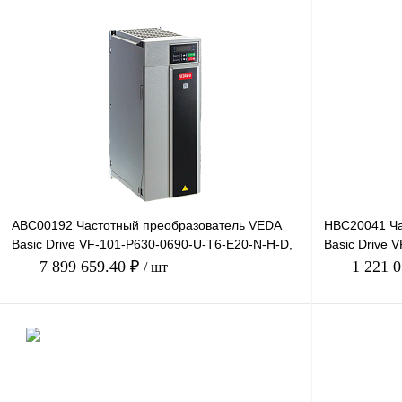
ABC00192 Частотный преобразователь VEDA
HBC20041 Ча
Basic Drive VF-101-P630-0690-U-T6-E20-N-H-D,
Basic Drive 
660В, 630кВт, 6
380В, 160кВт,
7 899 659.40 ₽
1 221 
/ шт
В корзину
Купить в 1 клик
Сравнение
Купить в 1 к