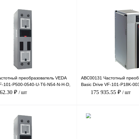
стотный преобразователь VEDA
ABC00131 Частотный преоб
VF-101-P500-0540-U-T6-N54-N-H-D,
Basic Drive VF-101-P18K-00
380В, 18,5кВт, 38
062.30 ₽
175 935.55 ₽
/ шт
/ шт
В корзину
лик
Сравнение
Купить в 1 клик