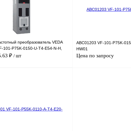
Под заказ
В избранное
стотный преобразователь VEDA
ABC01203 VF-101-P75K-015
VF-101-P75K-0150-U-T4-E54-N-H,
HW01
 150А
5.63 ₽
Цена по запросу
/ шт
В корзину
Запросить
лик
Сравнение
Купить в 1 клик
Под заказ
В избранное