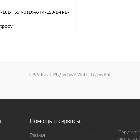
-101-P55K-0110-A-T4-E20-B-H-D-
просу
Запросить цену
САМЫЕ ПРОДАВАЕМЫЕ ТОВАРЫ
лик
Сравнение
Под заказ
я
Помощь и сервисы
Copyright 
Главная
интернет-