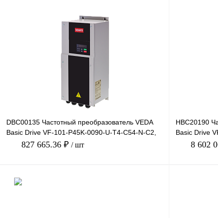
DBC00135 Частотный преобразователь VEDA
HBC20190 Ча
Basic Drive VF-101-P45K-0090-U-T4-C54-N-С2,
Basic Drive 
380В, 45кВт, 90А
660В, 500кВт
827 665.36 ₽
8 602 
/ шт
В корзину
Купить в 1 клик
Сравнение
Купить в 1 к