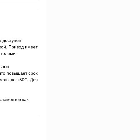
д доступен
кой. Привод имеет
ателями.
льных
что повышает срок
реды до +50С. Для
элементов как,