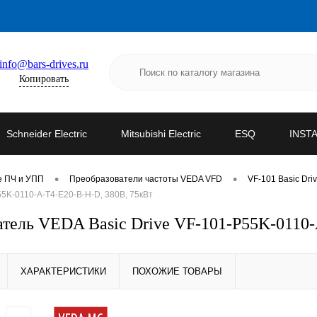
info@bars-drives.ru
Копировать
Schneider Electric
Mitsubishi Electric
ESQ
INST
•
•
е ПЧ и УПП
Преобразователи частоты VEDA VFD
VF-101 Basic Dri
5K-0110-A-T4-E20-B-H-D, 380В, 75кВт
ель VEDA Basic Drive VF-101-P55K-0110-
ХАРАКТЕРИСТИКИ
ПОХОЖИЕ ТОВАРЫ