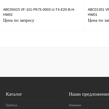
ABC00423 VF-101-PK75-0003-U-T4-E20-B-H-
ABC01301 VF
HW02
HW01
Цена по запросу
Цена по за
Запросить цену
Купить в 1 клик
Сравнение
Купить в 1 к
В избранное
Под заказ
В избранное
Каталог
Наши предложени
Danfoss
Новинки