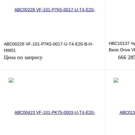
В избранное
Под заказ
В избранное
HBC10137 Ча
ABC00228 VF-101-P7K5-0017-U-T4-E20-B-H-
Basic Drive 
HW01
380В, 75кВт,
Цена по запросу
666 28
Запросить цену
Купить в 1 к
Купить в 1 клик
Сравнение
В избранное
В избранное
Под заказ