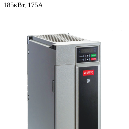
185кВт, 175А