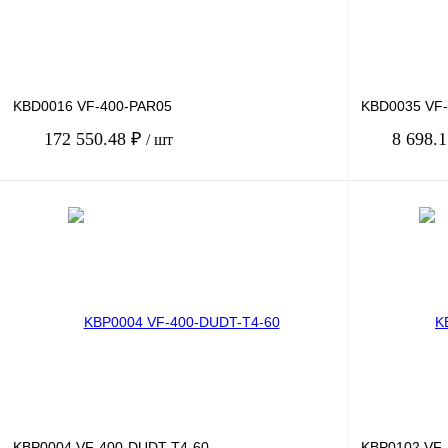
KBD0016 VF-400-PAR05
KBD0035 VF
172 550.48 ₽
8 698.
/ шт
В корзину
Купить в 1 клик
Сравнение
Купить в 1 к
В избранное
Под заказ
В избранное
KBP0004 VF-400-DUDT-T4-60
KBP0102 VF-