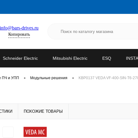
info@bars-drives.ru
Копировать
Schneider Electric
Mitsubishi Electric
ESQ
INST
•
•
е ПЧ и УПП
Модульные решения
KBP0137 VEDA VF-400-SIN-T6-27
СТИКИ
ПОХОЖИЕ ТОВАРЫ