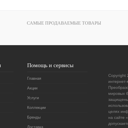
В корзину
лик
Сравнение
САМЫЕ ПРОДАВАЕМЫЕ ТОВАРЫ
Под заказ
я
Помощь и сервисы
Copyright 
Главная
интернет-
Преобразо
Акции
мировых б
Услуги
защищены
использов
Коллекции
целях ин
Бренды
на сайте
допускает
Доставка