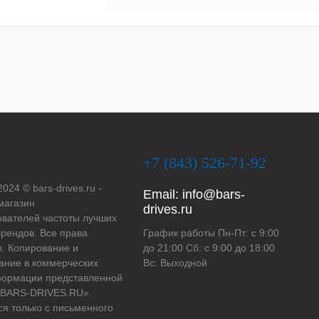
+7 (843) 526-71-92
2024 © bars-drives.ru -
Email:
info@bars-
магазин
drives.ru
вателей частоты лучших
рендов. Все права
График работы Пн-Пт: с 9:00
. Копирование и
до 21:00 Сб: с 9:00 до 18:00
ание в коммерческих
Вс: Выходной
формации представленной
 «BARS-DRIVES.RU»
ся только с письменного