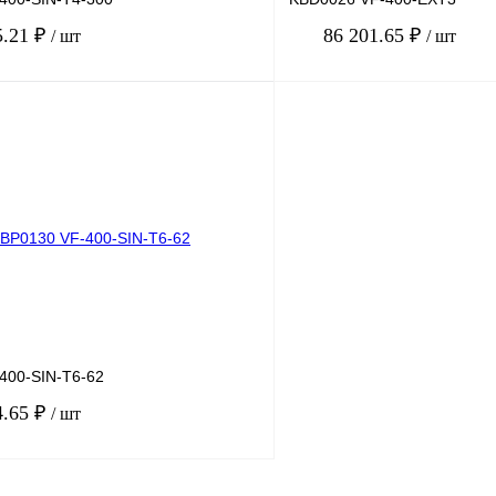
5.21 ₽
86 201.65 ₽
/ шт
/ шт
В корзину
лик
Сравнение
Купить в 1 клик
Под заказ
В избранное
400-SIN-T6-62
4.65 ₽
/ шт