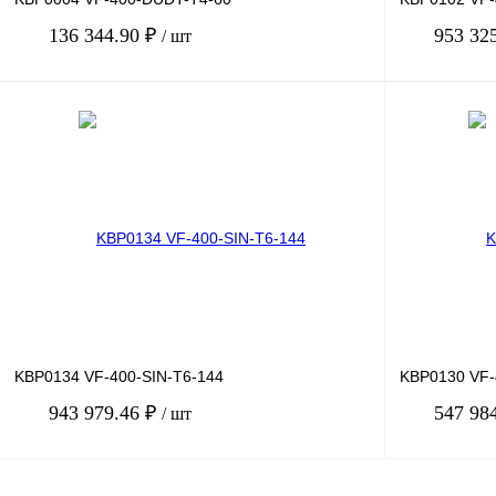
136 344.90 ₽
953 32
/ шт
В корзину
Купить в 1 клик
Сравнение
Купить в 1 к
В избранное
Под заказ
В избранное
KBP0134 VF-400-SIN-T6-144
KBP0130 VF-
943 979.46 ₽
547 98
/ шт