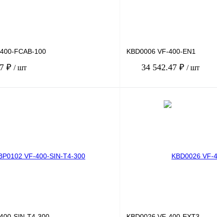
-400-FCAB-100
KBD0006 VF-400-EN1
17 ₽
34 542.47 ₽
/ шт
/ шт
В корзину
лик
Сравнение
Купить в 1 клик
Под заказ
В избранное
400-SIN-T4-300
KBD0026 VF-400-EXT3