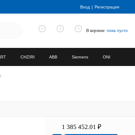
Вход
Регистрация
0
0
0
пока пусто
В корзине
ART
CHZIRI
ABB
Siemens
ONI
0
1 385 452.01 ₽