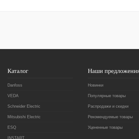
В корзину
Купить в 1 клик
Сравнение
Купить в 1 к
В избранное
Под заказ
В избранное
Каталог
Наши предложени
Danfoss
Новинки
VEDA
Популярные товары
Schneider Electric
Распродажи и скидки
Mitsubishi Electric
Рекомендуемые товары
ESQ
Уцененные товары
INSTART