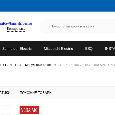
info@bars-drives.ru
Копировать
Schneider Electric
Mitsubishi Electric
ESQ
INST
•
•
е ПЧ и УПП
Модульные решения
KBP0106 VEDA VF-400-SIN-T4-60
СТИКИ
ПОХОЖИЕ ТОВАРЫ