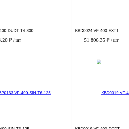
400-DUDT-T4-300
KBD0024 VF-400-EXT1
4.20 ₽
51 806.35 ₽
/ шт
/ шт
В корзину
лик
Сравнение
Купить в 1 клик
Под заказ
В избранное
400-SIN-T6-125
KBD0019 VF-400-DCDT