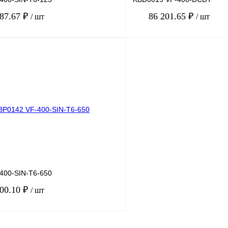
687.67 ₽
86 201.65 ₽
/ шт
/ шт
В корзину
лик
Сравнение
Купить в 1 клик
Под заказ
В избранное
400-SIN-T6-650
300.10 ₽
/ шт