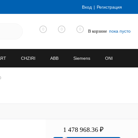
Вход
Регистрация
0
0
0
пока пусто
В корзине
ART
CHZIRI
ABB
Siemens
ONI
0
1 478 968.36 ₽