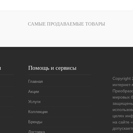
В корзину
лик
Сравнение
САМЫЕ ПРОДАВАЕМЫЕ ТОВАРЫ
Под заказ
я
Помощь и сервисы
Copyright 
Главная
интернет-
Преобразо
Акции
мировых б
Услуги
защищены
использов
Коллекции
целях ин
Бренды
на сайте
допускает
Доставка