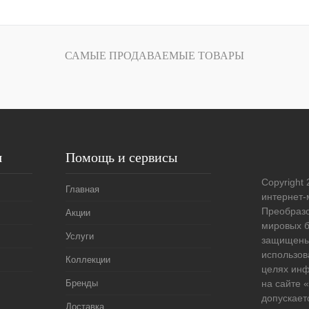
В корзину
лик
Сравнение
САМЫЕ ПРОДАВАЕМЫЕ ТОВАРЫ
Под заказ
я
Помощь и сервисы
Copyright 
Главная
интернет-
Преобразо
Акции
мировых б
Услуги
защищены
использов
Коллекции
целях ин
Бренды
на сайте
допускает
Доставка