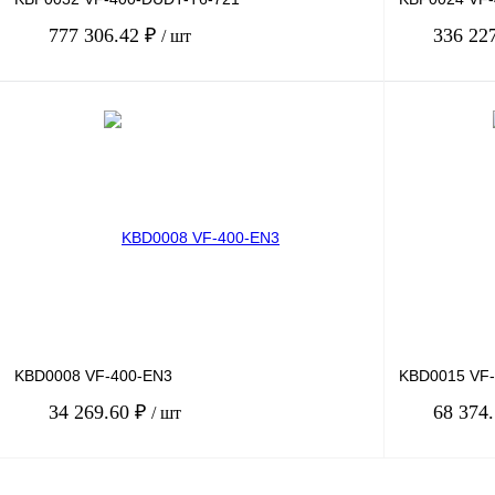
777 306.42 ₽
336 22
/ шт
В корзину
Купить в 1 клик
Сравнение
Купить в 1 к
В избранное
Под заказ
В избранное
KBD0008 VF-400-EN3
KBD0015 VF
34 269.60 ₽
68 374
/ шт