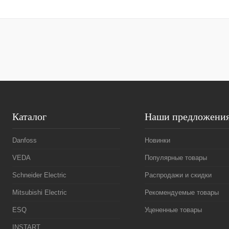
В корзину
Купить в 1 клик
Сравнение
Купить в 1 к
В избранное
Под заказ
В избранное
Каталог
Наши предложени
Danfoss
Новинки
VEDA
Популярные товары
Schneider Electric
Распродажи и скидки
Mitsubishi Electric
Рекомендуемые товары
ESQ
Уцененные товары
INSTART