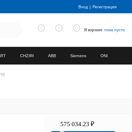
Вход
Регистрация
0
0
0
пока пусто
В корзине
ART
CHZIRI
ABB
Siemens
ONI
758
575 034.23 ₽