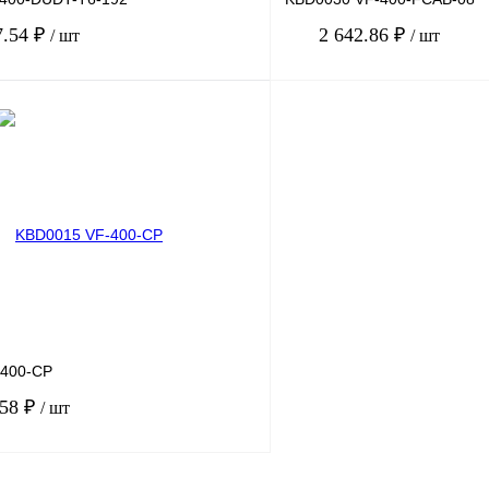
7.54 ₽
2 642.86 ₽
/ шт
/ шт
В корзину
лик
Сравнение
Купить в 1 клик
Под заказ
В избранное
-400-CP
.58 ₽
/ шт