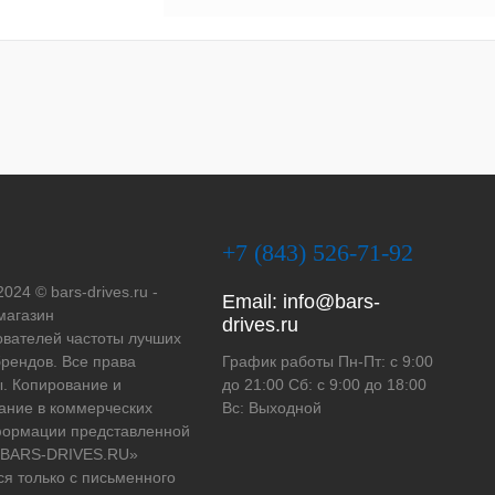
+7 (843) 526-71-92
2024 © bars-drives.ru -
Email:
info@bars-
магазин
drives.ru
вателей частоты лучших
рендов. Все права
График работы Пн-Пт: с 9:00
. Копирование и
до 21:00 Сб: с 9:00 до 18:00
ание в коммерческих
Вс: Выходной
формации представленной
 «BARS-DRIVES.RU»
ся только с письменного