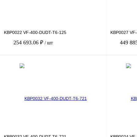
KBP0022 VF-400-DUDT-T6-125
KBP0027 VF-
254 693.06 ₽
449 88
/ шт
В корзину
Купить в 1 клик
Сравнение
Купить в 1 к
В избранное
Под заказ
В избранное
KBP0032 VF-400-DUDT-T6-721
KBP0024 VF-