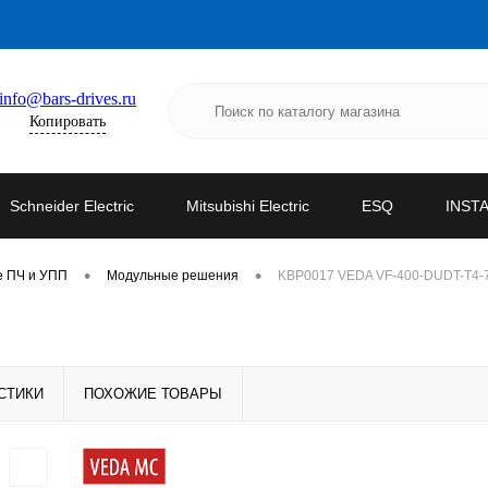
info@bars-drives.ru
Копировать
Schneider Electric
Mitsubishi Electric
ESQ
INST
•
•
е ПЧ и УПП
Модульные решения
KBP0017 VEDA VF-400-DUDT-T4-
СТИКИ
ПОХОЖИЕ ТОВАРЫ