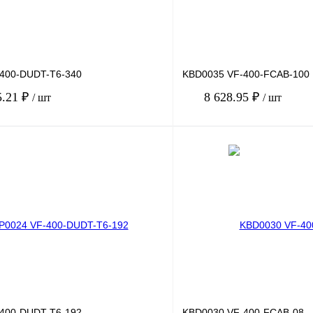
400-DUDT-T6-340
KBD0035 VF-400-FCAB-100
5.21 ₽
8 628.95 ₽
/ шт
/ шт
В корзину
лик
Сравнение
Купить в 1 клик
Под заказ
В избранное
400-DUDT-T6-192
KBD0030 VF-400-FCAB-08