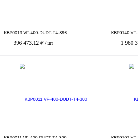
KBP0013 VF-400-DUDT-T4-396
KBP0140 VF-
396 473.12 ₽
1 980 
/ шт
В корзину
Купить в 1 клик
Сравнение
Купить в 1 к
В избранное
Под заказ
В избранное
KBP0011 VF-400-DUDT-T4-300
KBP0107 VF-