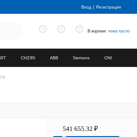
Вход
Регистрация
0
0
0
пока пусто
В корзине
ART
CHZIRI
ABB
Siemens
ONI
670
541 655.32 ₽