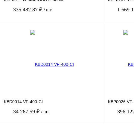
335 482.87 ₽
1 669 
/ шт
В корзину
Купить в 1 клик
Сравнение
Купить в 1 к
В избранное
Под заказ
В избранное
KBD0014 VF-400-CI
KBP0026 VF-
34 267.59 ₽
396 12
/ шт