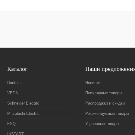
В корзину
Купить в 1 клик
Сравнение
Купить в 1 к
В избранное
Под заказ
В избранное
Каталог
Наши предложени
Danfoss
Новинки
VEDA
Популярные товары
Schneider Electric
Распродажи и скидки
Mitsubishi Electric
Рекомендуемые товары
ESQ
Уцененные товары
INSTART