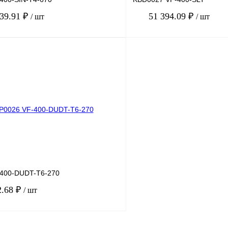
139.91 ₽
51 394.09 ₽
/ шт
/ шт
В корзину
лик
Сравнение
Купить в 1 клик
Под заказ
В избранное
400-DUDT-T6-270
2.68 ₽
/ шт