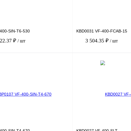
400-SIN-T6-530
KBD0031 VF-400-FCAB-15
322.37 ₽
3 504.35 ₽
/ шт
/ шт
В корзину
лик
Сравнение
Купить в 1 клик
Под заказ
В избранное
400-SIN-T4-670
KBD0027 VF-400-SLT