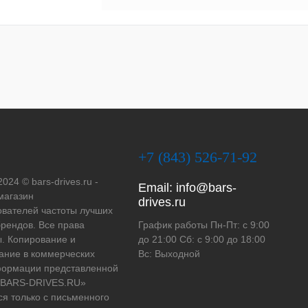
+7 (843) 526-71-92
2024 © bars-drives.ru -
Email:
info@bars-
магазин
drives.ru
вателей частоты лучших
рендов. Все права
График работы Пн-Пт: с 9:00
. Копирование и
до 21:00 Сб: с 9:00 до 18:00
ание в коммерческих
Вс: Выходной
формации представленной
 «BARS-DRIVES.RU»
ся только с письменного