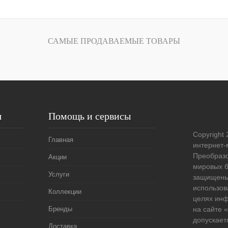
В корзину
лик
Сравнение
САМЫЕ ПРОДАВАЕМЫЕ ТОВАРЫ
Под заказ
я
Помощь и сервисы
Copyright 
Главная
интернет-
Преобразо
Акции
мировых б
Услуги
защищены
использов
Коллекции
целях ин
Бренды
на сайте
допускает
Доставка