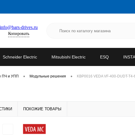
info@bars-drives.ru
Копировать
Schneider Electric
Mitsubishi Electric
ESQ
INST
•
•
е ПЧ и УПП
Модульные решения
KBP0016 VEDA VF-400-DUDT-T4-
СТИКИ
ПОХОЖИЕ ТОВАРЫ