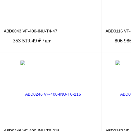
ABD0043 VF-400-INU-T4-47
ABD0116 VF-
353 519.49 ₽
806 98
/ шт
В корзину
Купить в 1 клик
Сравнение
Купить в 1 к
В избранное
Под заказ
В избранное
ABD0246 VF-400-INU-T6-215
ABD0152 VF-