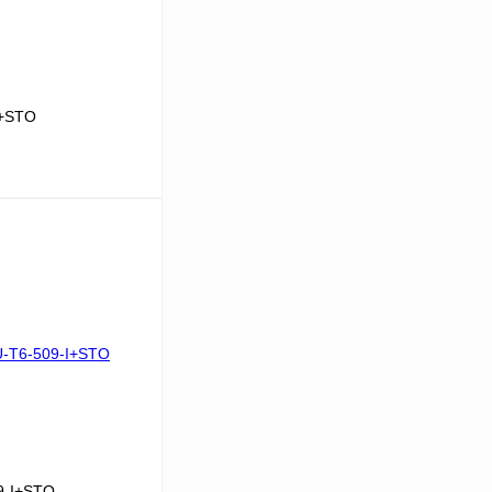
0+STO
В корзину
Сравнение
Под заказ
9-I+STO