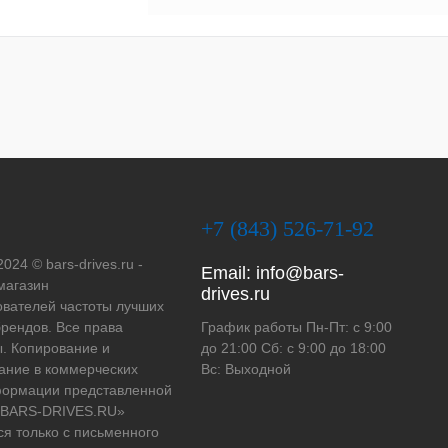
+7 (843) 526-71-92
2024 © bars-drives.ru -
Email:
info@bars-
магазин
drives.ru
вателей частоты лучших
рендов. Все права
График работы Пн-Пт: с 9:00
. Копирование и
до 21:00 Сб: с 9:00 до 18:00
ание в коммерческих
Вс: Выходной
формации представленной
 «BARS-DRIVES.RU»
ся только с письменного