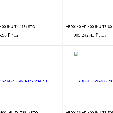
400-INU-T4-116+STO
ABD0140 VF-400-INU-T6-6
6.98 ₽
905 242.43 ₽
/ шт
/ шт
В корзину
лик
Сравнение
Купить в 1 клик
Под заказ
В избранное
400-INU-T4-728-I+STO
ABD0136 VF-400-INU-T6-50