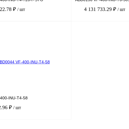
922.78 ₽
4 131 733.29 ₽
/ шт
/ шт
В корзину
лик
Сравнение
Купить в 1 клик
Под заказ
В избранное
400-INU-T4-58
2.96 ₽
/ шт