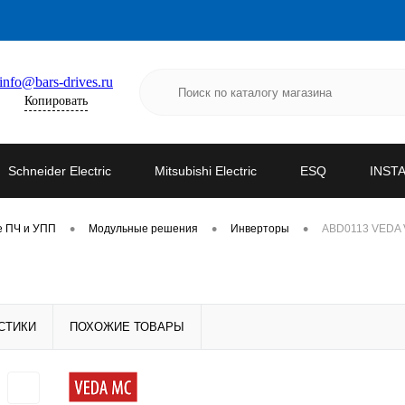
info@bars-drives.ru
Копировать
Schneider Electric
Mitsubishi Electric
ESQ
INST
•
•
•
е ПЧ и УПП
Модульные решения
Инверторы
ABD0113 VEDA 
СТИКИ
ПОХОЖИЕ ТОВАРЫ