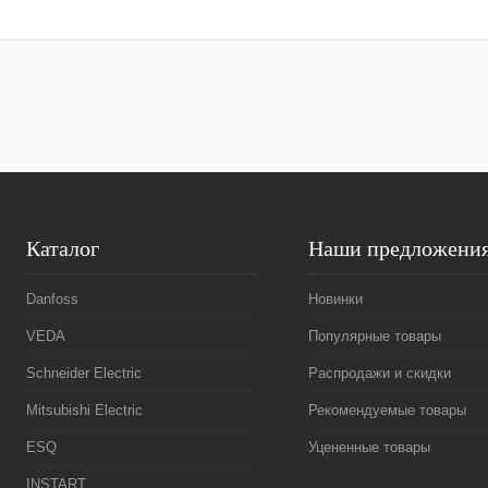
В корзину
Купить в 1 клик
Сравнение
Купить в 1 к
В избранное
Под заказ
В избранное
Каталог
Наши предложени
Danfoss
Новинки
VEDA
Популярные товары
Schneider Electric
Распродажи и скидки
Mitsubishi Electric
Рекомендуемые товары
ESQ
Уцененные товары
INSTART