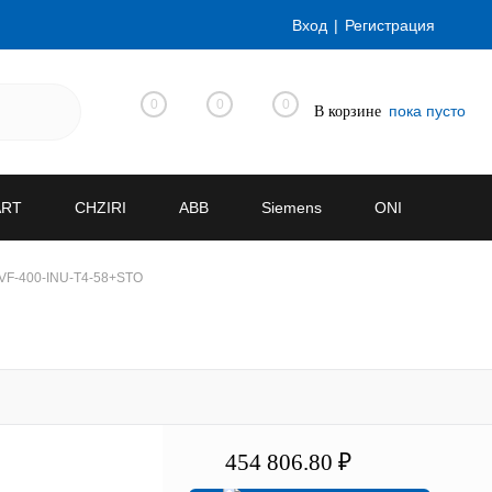
Вход
Регистрация
0
0
0
пока пусто
В корзине
ART
CHZIRI
ABB
Siemens
ONI
VF-400-INU-T4-58+STO
454 806.80 ₽