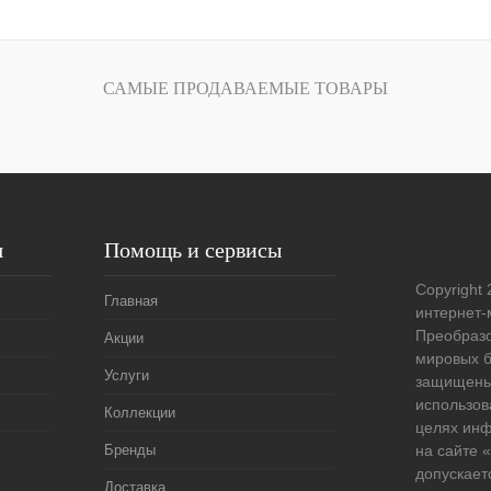
В корзину
лик
Сравнение
САМЫЕ ПРОДАВАЕМЫЕ ТОВАРЫ
Под заказ
я
Помощь и сервисы
Copyright 
Главная
интернет-
Преобразо
Акции
мировых б
Услуги
защищены
использов
Коллекции
целях ин
Бренды
на сайте
допускает
Доставка