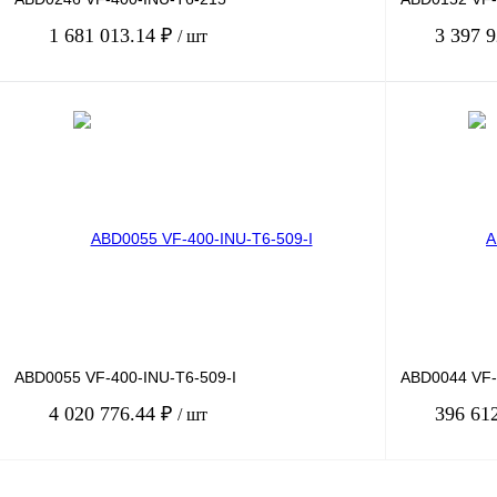
1 681 013.14 ₽
3 397 
/ шт
В корзину
Купить в 1 клик
Сравнение
Купить в 1 к
В избранное
Под заказ
В избранное
ABD0055 VF-400-INU-T6-509-I
ABD0044 VF-
4 020 776.44 ₽
396 61
/ шт