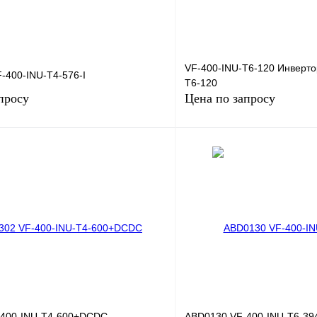
VF-400-INU-T6-120 Инверто
-400-INU-T4-576-I
T6-120
просу
Цена по запросу
Запросить цену
Запросить
лик
Сравнение
Купить в 1 клик
Под заказ
В избранное
-400-INU-T4-600+DCDC
ABD0130 VF-400-INU-T6-3