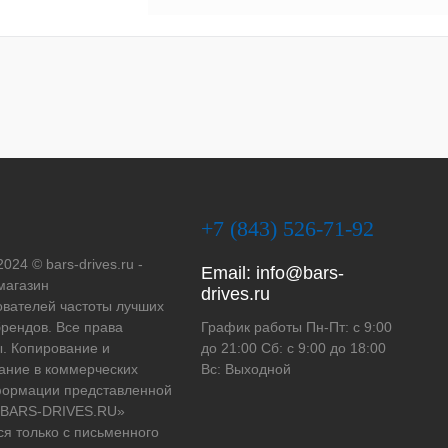
+7 (843) 526-71-92
2024 © bars-drives.ru -
Email:
info@bars-
магазин
drives.ru
вателей частоты лучших
рендов. Все права
График работы Пн-Пт: с 9:00
. Копирование и
до 21:00 Сб: с 9:00 до 18:00
ание в коммерческих
Вс: Выходной
формации представленной
 «BARS-DRIVES.RU»
ся только с письменного