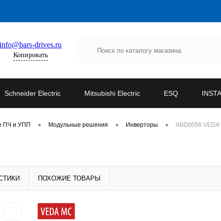
info@bars-drives.ru
Копировать
Schneider Electric
Mitsubishi Electric
ESQ
INST
•
•
•
е ПЧ и УПП
Модульные решения
Инверторы
ABD0056 VEDA V
СТИКИ
ПОХОЖИЕ ТОВАРЫ