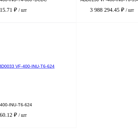
515.71 ₽
3 988 294.45 ₽
/ шт
/ шт
В корзину
лик
Сравнение
Купить в 1 клик
Под заказ
В избранное
400-INU-T6-624
660.12 ₽
/ шт