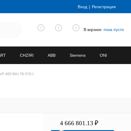
Вход
Регистрация
0
0
0
пока пусто
В корзине
ART
CHZIRI
ABB
Siemens
ONI
F-400-INU-T6-576-I
4 666 801.13 ₽