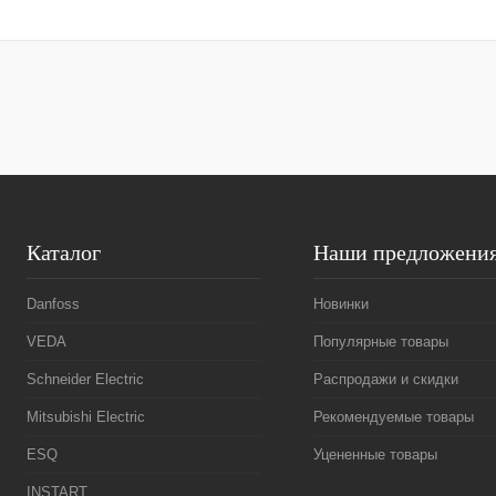
Запросить цену
Купить в 1 к
Купить в 1 клик
Сравнение
В избранное
В избранное
Под заказ
Каталог
Наши предложени
Danfoss
Новинки
VEDA
Популярные товары
Schneider Electric
Распродажи и скидки
Mitsubishi Electric
Рекомендуемые товары
ESQ
Уцененные товары
INSTART