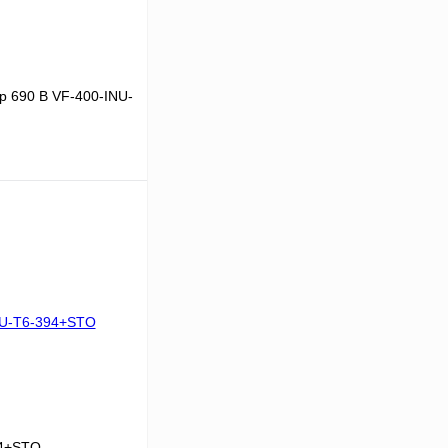
р 690 В VF-400-INU-
 цену
Сравнение
Под заказ
94+STO