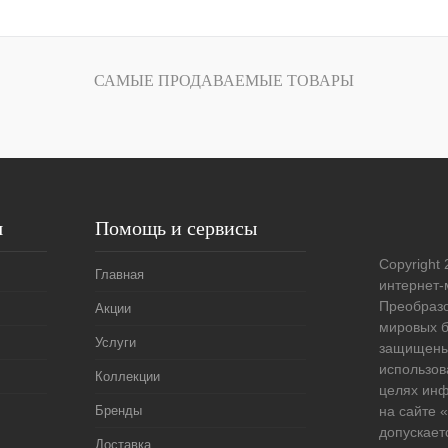
В корзину
лик
Сравнение
САМЫЕ ПРОДАВАЕМЫЕ ТОВАРЫ
Под заказ
я
Помощь и сервисы
Copyright 
Главная
интернет-
Преобразо
Акции
мировых б
Услуги
защищены
использов
Коллекции
целях ин
Бренды
на сайте
допускает
Доставка