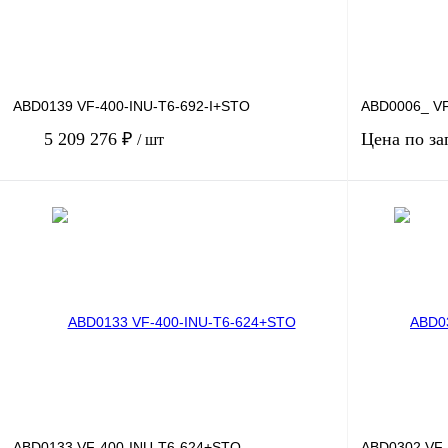
ABD0139 VF-400-INU-T6-692-I+STO
ABD0006_ VF
5 209 276 ₽
Цена по за
/ шт
В корзину
Купить в 1 клик
Сравнение
Купить в 1 к
В избранное
Под заказ
В избранное
ABD0133 VF-400-INU-T6-624+STO
ABD0302 VF