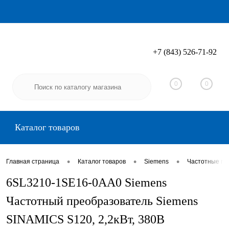
+7 (843) 526-71-92
Вход
Регистрация
0
0
Каталог товаров
•
•
•
Главная страница
Каталог товаров
Siemens
Частотные пр
6SL3210-1SE16-0AA0 Siemens
Частотный преобразователь Siemens
SINAMICS S120, 2,2кВт, 380В