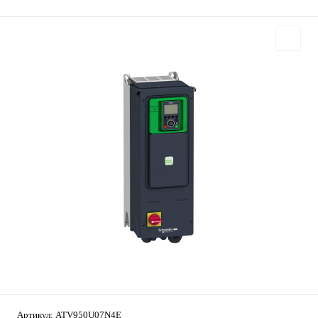
Артикул:
ATV950U07N4E