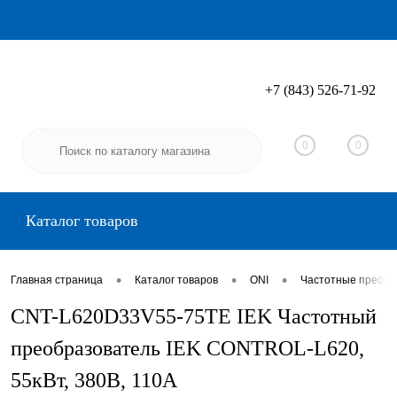
+7 (843) 526-71-92
Вход
Регистрация
0
0
Каталог товаров
•
•
•
Главная страница
Каталог товаров
ONI
Частотные преобр
CNT-L620D33V55-75TE IEK Частотный
преобразователь IEK CONTROL-L620,
55кВт, 380В, 110А