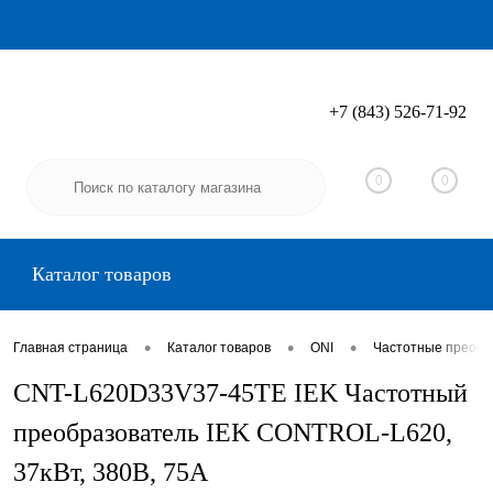
+7 (843) 526-71-92
Вход
Регистрация
0
0
Каталог товаров
•
•
•
Главная страница
Каталог товаров
ONI
Частотные преобр
CNT-L620D33V37-45TE IEK Частотный
преобразователь IEK CONTROL-L620,
37кВт, 380В, 75А