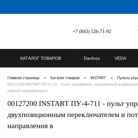
+7 (843) 526-71-92
КАТАЛОГ ТОВАРОВ
Danfoss
VEDA
•
•
•
Главная страница
Каталог товаров
INSTART
Пульты упр
00127200 INSTART ПУ-4-711 - пульт управления, оснащённый индикацио
сменой направления в
00127200 INSTART ПУ-4-711 - пульт уп
двухпозиционным переключателем и пот
направления в