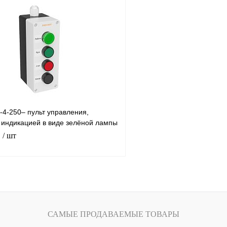
В корзину
лик
Сравнение
Купить в 1 клик
Под заказ
В избранное
-4-250– пульт управления,
индикацией в виде зелёной лампы
ми пуск/
₽
/ шт
В корзину
лик
Сравнение
САМЫЕ ПРОДАВАЕМЫЕ ТОВАРЫ
Под заказ