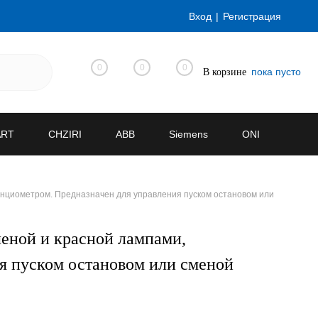
Вход
Регистрация
0
0
0
пока пусто
В корзине
ART
CHZIRI
ABB
Siemens
ONI
енциометром. Предназначен для управления пуском остановом или
еной и красной лампами,
я пуском остановом или сменой