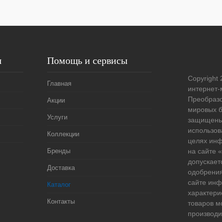
я
Помощь и сервисы
Copyright 
Главная
интернет-
Преобразо
Акции
мировых б
Услуги
защищены
использов
Коллекции
целях ин
Бренды
на сайте
допускает
Доставка
одобрения
сайте ин
Каталог
характери
Контакты
товаров м
производи