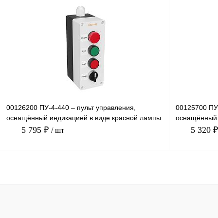
В корзину
Купить в 1 клик
Сравнение
Купить в 1 к
В избранное
Под заказ
В избранное
00126200 ПУ-4-440 – пульт управления,
00125700 ПУ
оснащённый индикацией в виде красной лампы
оснащённый 
24В, кнопками пуск/
220В, кнопка
5 795 ₽
5 320 
/ шт
В корзину
Купить в 1 клик
Сравнение
Купить в 1 к
В избранное
Под заказ
В избранное