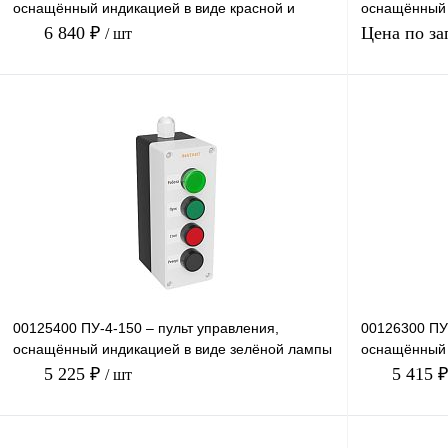
оснащённый индикацией в виде красной и
оснащённый 
зеленой лампы 220 В, 3-
ИТП-14, кно
6 840 ₽
Цена по за
/ шт
В корзину
Купить в 1 клик
Сравнение
Купить в 1 к
В избранное
Под заказ
В избранное
00125400 ПУ-4-150 – пульт управления,
00126300 ПУ-
оснащённый индикацией в виде зелёной лампы
оснащённый 
24В, кнопками пуск/
24В, кнопкам
5 225 ₽
5 415 
/ шт