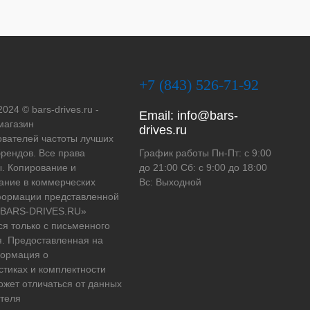
+7 (843) 526-71-92
2024 © bars-drives.ru -
Email:
info@bars-
магазин
drives.ru
вателей частоты лучших
рендов. Все права
График работы Пн-Пт: с 9:00
. Копирование и
до 21:00 Сб: с 9:00 до 18:00
ание в коммерческих
Вс: Выходной
формации представленной
 «BARS-DRIVES.RU»
ся только с письменного
. Предоставленная на
формация о
стиках и комплектности
ожет отличаться от данных
теля