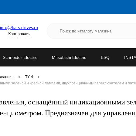
info@bars-drives.ru
Копировать
Schneider Electric
Mitsubishi Electric
ESQ
INST
•
•
авления
ПУ-4
нными зеленой и красной лампами, двухпозиционным переключателем и пот
равления, оснащённый индикационными зел
енциометром. Предназначен для управлени