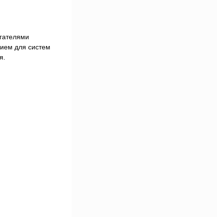
игателями
нием для систем
я.