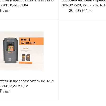
стотный преобразователь INSTART
00030400 Частотный преоб
220В, 0,4кВт, 1,8А
SDI-G2.2-2B, 220В, 2,2кВт, 
 ₽
20 805 ₽
/ шт
/ шт
В корзину
лик
Сравнение
Купить в 1 клик
В
В избранное
наличии
стотный преобразователь INSTART
380В, 2,2кВт, 5,1А
 ₽
/ шт