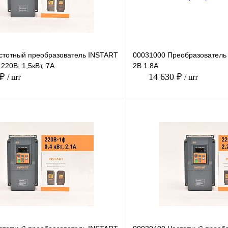
стотный преобразователь INSTART
00031000 Преобразователь 
220В, 1,5кВт, 7А
2B 1.8А
 ₽
14 630 ₽
/ шт
/ шт
В корзину
лик
Сравнение
Купить в 1 клик
Под заказ
В избранное