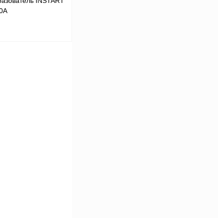
разователь INSTART
10А
В корзину
Сравнение
Под заказ