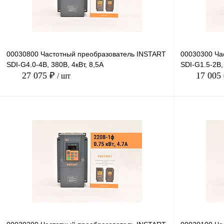
00030800 Частотный преобразователь INSTART
00030300 Ча
SDI-G4.0-4B, 380В, 4кВт, 8,5А
SDI-G1.5-2B, 
27 075 ₽
17 005
/ шт
В корзину
Купить в 1 клик
Сравнение
Купить в 1 к
В избранное
В
В избранное
наличии