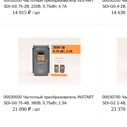
00030200 Частотный преобразователь INSTART
00030100 Ча
SDI-G0.75-2B, 220В, 0,75кВт, 4,7А
SDI-G0.4-2B, 
14 915 ₽
14 630
/ шт
В корзину
Купить в 1 клик
Сравнение
Купить в 1 к
В избранное
Под заказ
В избранное
00030500 Частотный преобразователь INSTART
00030700 Ча
SDI-G0.75-4B, 380В, 0,75кВт, 2,3А
SDI-G2.2-4B, 
21 090 ₽
23 370
/ шт