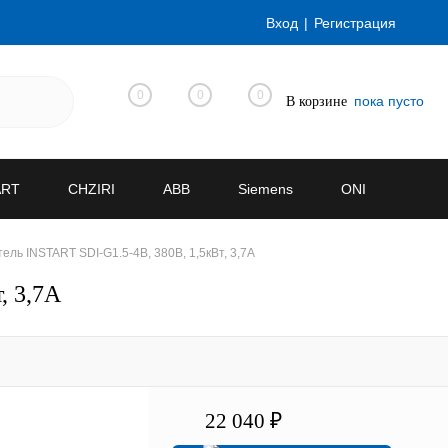
Вход
Регистрация
0
0
0
пока пусто
В корзине
ART
CHZIRI
ABB
Siemens
ONI
ь INSTART SDI-G1.5-4B, 380В, 1,5кВт, 3,7А
, 3,7А
22 040 ₽