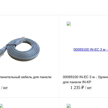
линительный кабель для панели
00089100 IN-EC 3 м - Удли
для панели IN-KP
₽
1 235 ₽
/ шт
/ шт
В корзину