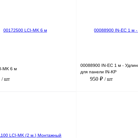
лик
Сравнение
Купить в 1 клик
Под заказ
В избранное
00088900 IN-EC 1 м - Удли
I-MK 6 м
для панели IN-KP
₽
950 ₽
/ шт
/ шт
В корзину
лик
Сравнение
Купить в 1 клик
Под заказ
В избранное