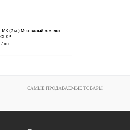
I-MK (2 м.) Монтажный комплект
LCI-KP
₽
/ шт
В корзину
лик
Сравнение
САМЫЕ ПРОДАВАЕМЫЕ ТОВАРЫ
Под заказ