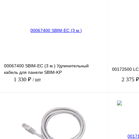
Купить в 1 клик
Сравнение
Купить в 1 к
В избранное
Под заказ
В избранное
00067400 SBIM-EC (3 м.) Удлинительный
00172500 LC
кабель для панели SBIM-KP
1 330 ₽
2 375 
/ шт
В корзину
Купить в 1 клик
Сравнение
Купить в 1 к
В избранное
Под заказ
В избранное