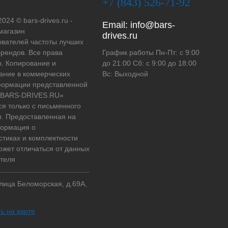
+7 (843) 526-71-92
2024 © bars-drives.ru -
Email:
info@bars-
магазин
drives.ru
вателей частоты лучших
рендов. Все права
График работы Пн-Пт: с 9:00
. Копирование и
до 21:00 Сб: с 9:00 до 18:00
ание в коммерческих
Вс: Выходной
формации представленной
 «BARS-DRIVES.RU»
ся только с письменного
. Предоставленная на
формация о
стиках и комплектности
ожет отличаться от данных
теля
улица Беломорская, д.69А,
ь на карте