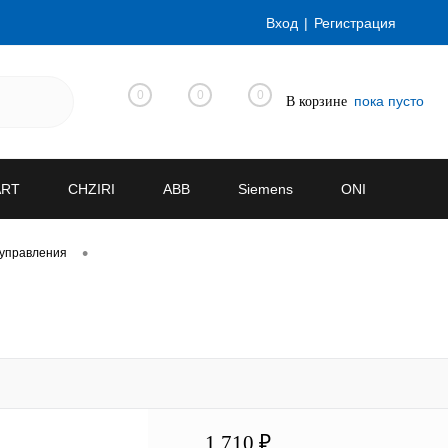
Вход
Регистрация
0
0
0
пока пусто
В корзине
ART
CHZIRI
ABB
Siemens
ONI
•
 управления
1 710 ₽