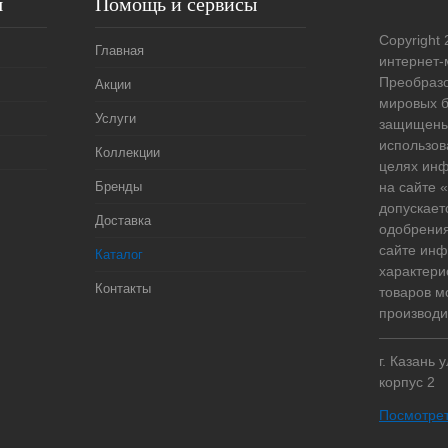
я
Помощь и сервисы
Copyright 
Главная
интернет-
Преобразо
Акции
мировых б
Услуги
защищены
использов
Коллекции
целях ин
Бренды
на сайте
допускает
Доставка
одобрения
сайте ин
Каталог
характери
Контакты
товаров м
производи
г. Казань 
корпус 2
Посмотрет