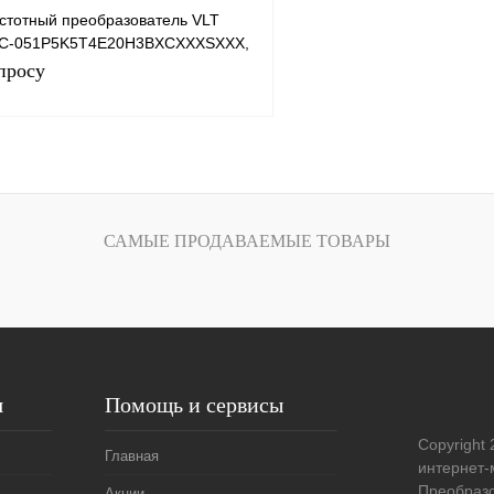
стотный преобразователь VLT
 FC-051P5K5T4E20H3BXCXXXSXXX,
просу
Запросить цену
САМЫЕ ПРОДАВАЕМЫЕ ТОВАРЫ
лик
Сравнение
Под заказ
я
Помощь и сервисы
Copyright 
Главная
интернет-
Преобразо
Акции