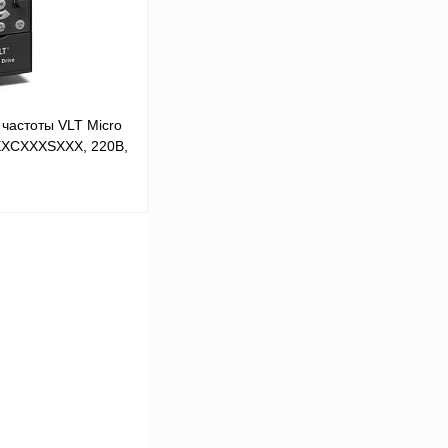
Под заказ
частоты VLT Micro
XXCXXXSXXX, 220В,
 цену
Сравнение
Под заказ