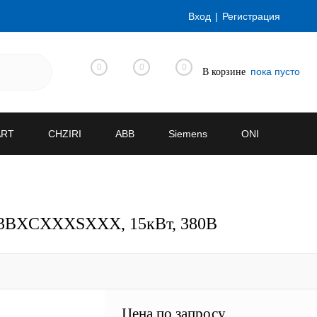
Вход
Регистрация
0
0
0
пока пусто
В корзине
ART
CHZIRI
ABB
Siemens
ONI
0H3BXCXXXSXXX, 15кВт, 380В
Цена по запросу