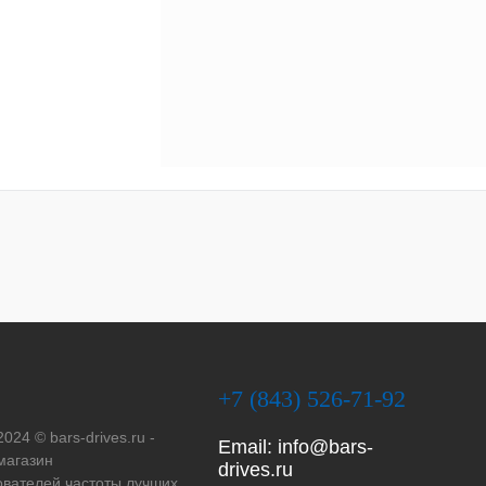
+7 (843) 526-71-92
2024 © bars-drives.ru -
Email:
info@bars-
магазин
drives.ru
вателей частоты лучших