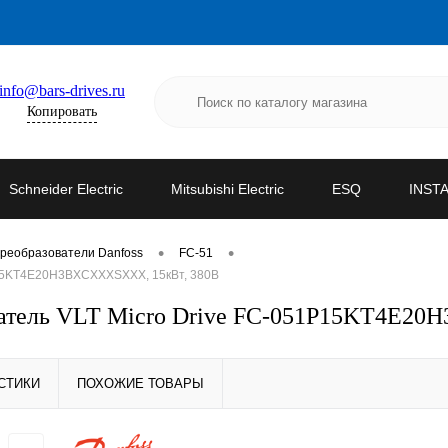
info@bars-drives.ru
Копировать
Schneider Electric
Mitsubishi Electric
ESQ
INST
•
•
реобразователи Danfoss
FC-51
P15KT4E20H3BXCXXXSXXX, 15кВт, 380В
ователь VLT Micro Drive FC-051P15KT4E2
СТИКИ
ПОХОЖИЕ ТОВАРЫ