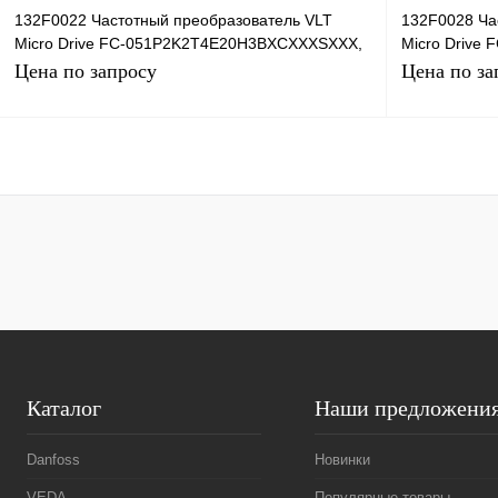
132F0022 Частотный преобразователь VLT
132F0028 Ча
Micro Drive FC-051P2K2T4E20H3BXCXXXSXXX,
Micro Drive
2,2кВт, 380В
5,5кВт, 380В
Цена по запросу
Цена по за
Запросить цену
Купить в 1 клик
Сравнение
Купить в 1 к
В избранное
Под заказ
В избранное
Каталог
Наши предложени
Danfoss
Новинки
VEDA
Популярные товары