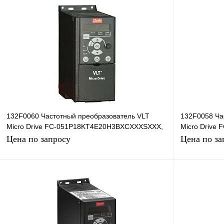
132F0060 Частотный преобразователь VLT
132F0058 Ча
Micro Drive FC-051P18KT4E20H3BXCXXXSXXX,
Micro Drive
18,5кВт, 380В
11кВт, 380В
Цена по запросу
Цена по за
Запросить цену
Купить в 1 клик
Сравнение
Купить в 1 к