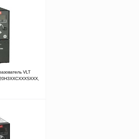
разователь VLT
4E20H3XXCXXXSXXX,
 цену
Сравнение