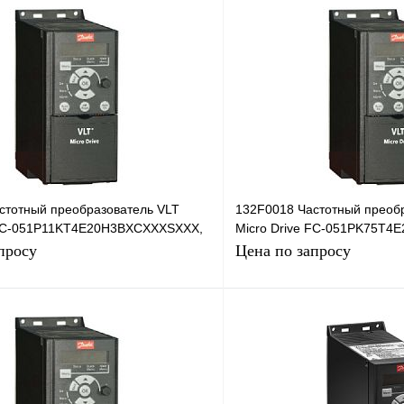
стотный преобразователь VLT
132F0018 Частотный преоб
 FC-051P11KT4E20H3BXCXXXSXXX,
Micro Drive FC-051PK75T
0,75кВт, 380В
просу
Цена по запросу
Запросить цену
Запросить
лик
Сравнение
Купить в 1 клик