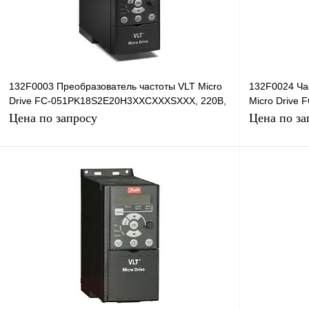
В избранное
Под заказ
В избранное
132F0003 Преобразователь частоты VLT Micro
132F0024 Ча
Drive FC-051PK18S2E20H3XXCXXXSXXX, 220В,
Micro Drive
0,75кВт, 4,2А
3кВт, 380В
Цена по запросу
Цена по за
Запросить цену
Купить в 1 клик
Сравнение
Купить в 1 к
В избранное
Под заказ
В избранное