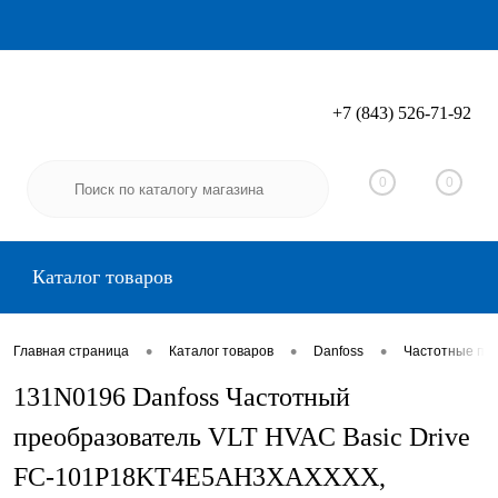
+7 (843) 526-71-92
Вход
Регистрация
0
0
Каталог товаров
•
•
•
Главная страница
Каталог товаров
Danfoss
Частотные пр
131N0196 Danfoss Частотный
преобразователь VLT HVAC Basic Drive
FC-101P18KT4E5AH3XAXXXX,