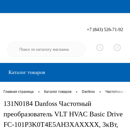
+7 (843) 526-71-92
Вход
Регистрация
0
0
Каталог товаров
•
•
•
Главная страница
Каталог товаров
Danfoss
Частотные пр
131N0184 Danfoss Частотный
преобразователь VLT HVAC Basic Drive
FC-101P3K0T4E5AH3XAXXXX, 3кВт,