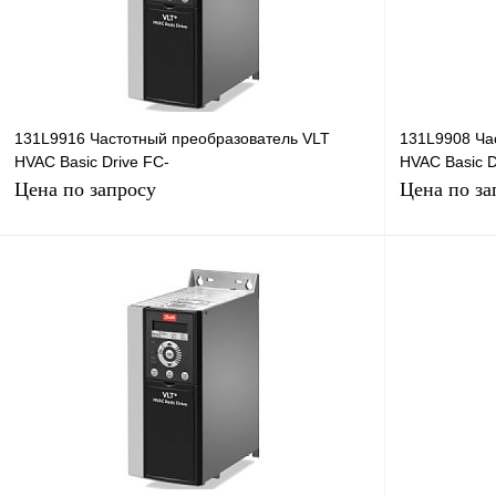
В избранное
Под заказ
В избранное
131L9916 Частотный преобразователь VLT
131L9908 Ча
HVAC Basic Drive FC-
HVAC Basic D
101P90KT4E20H2XXCXXXS, 90кВт, 380В
101P75KT4E
Цена по запросу
Цена по за
Запросить цену
Купить в 1 клик
Сравнение
Купить в 1 к
В избранное
Под заказ
В избранное