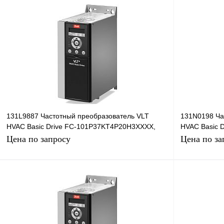
131L9887 Частотный преобразователь VLT
131N0198 Ча
HVAC Basic Drive FC-101P37KT4P20H3XXXX,
HVAC Basic 
37кВт, 380В
22кВт, 380В
Цена по запросу
Цена по за
Запросить цену
Купить в 1 клик
Сравнение
Купить в 1 к