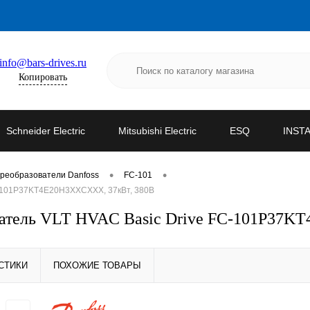
info@bars-drives.ru
Копировать
Schneider Electric
Mitsubishi Electric
ESQ
INST
•
•
реобразователи Danfoss
FC-101
C-101P37KT4E20H3XXCXXX, 37кВт, 380В
ователь VLT HVAC Basic Drive FC-101P37
СТИКИ
ПОХОЖИЕ ТОВАРЫ