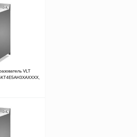
разователь VLT
45KT4E5AH3XAXXXX,
 цену
Сравнение