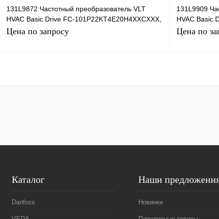
131L9872 Частотный преобразователь VLT
131L9909 Ча
HVAC Basic Drive FC-101P22KT4E20H4XXCXXX,
HVAC Basic D
22кВт, 380В
101P75KT4P
Цена по запросу
Цена по за
Запросить цену
Купить в 1 клик
Сравнение
Купить в 1 к
В избранное
Под заказ
В избранное
Каталог
Наши предложени
Danfoss
Новинки
VEDA
Популярные товары