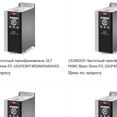
стотный преобразователь VLT
131N0210 Частотный преоб
Drive FC-101P22KT4E5AH3XAXXXX,
HVAC Basic Drive FC-101P
45кВт, 380В
просу
Цена по запросу
Запросить цену
Запросить
лик
Сравнение
Купить в 1 клик