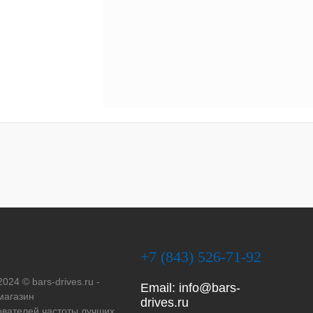
+7 (843) 526-71-92
2024 © bars-drives.ru -
Email:
info@bars-
магазин
drives.ru
вателей частоты лучших