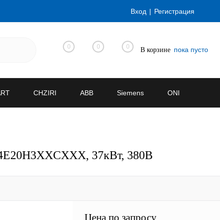
Вход
Регистрация
0
0
0
пока пусто
В корзине
ART
CHZIRI
ABB
Siemens
ONI
KT4E20H3XXCXXX, 37кВт, 380В
Цена по запросу