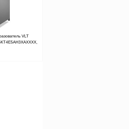
Под заказ
разователь VLT
55KT4E5AH3XAXXXX,
 цену
Сравнение
Под заказ