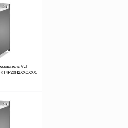
разователь VLT
45KT4P20H2XXCXXX,
 цену
Сравнение