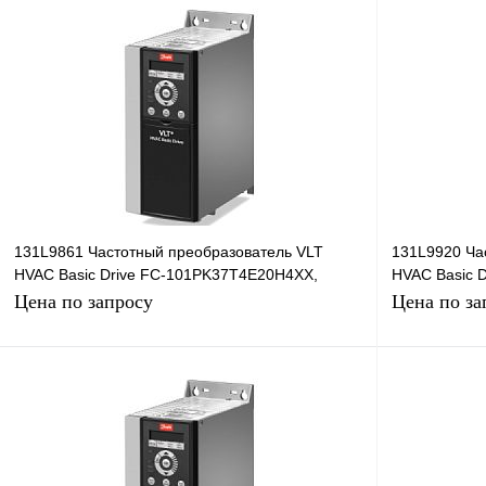
131L9861 Частотный преобразователь VLT
131L9920 Ча
HVAC Basic Drive FC-101PK37T4E20H4XX,
HVAC Basic D
0,37кВт, 380В
101P90KT4E2
Цена по запросу
Цена по за
Запросить цену
Купить в 1 клик
Сравнение
Купить в 1 к