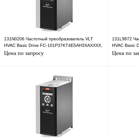
В избранное
Под заказ
В избранное
131N0206 Частотный преобразователь VLT
131L9872 Ча
HVAC Basic Drive FC-101P37KT4E5AH3XAXXXX,
HVAC Basic 
37кВт, 380В
22кВт, 380В
Цена по запросу
Цена по за
Запросить цену
Купить в 1 клик
Сравнение
Купить в 1 к
В избранное
Под заказ
В избранное