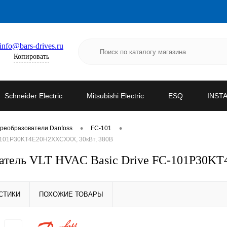
info@bars-drives.ru
Копировать
Schneider Electric
Mitsubishi Electric
ESQ
INST
•
•
реобразователи Danfoss
FC-101
C-101P30KT4E20H2XXCXXX, 30кВт, 380В
ователь VLT HVAC Basic Drive FC-101P30
СТИКИ
ПОХОЖИЕ ТОВАРЫ