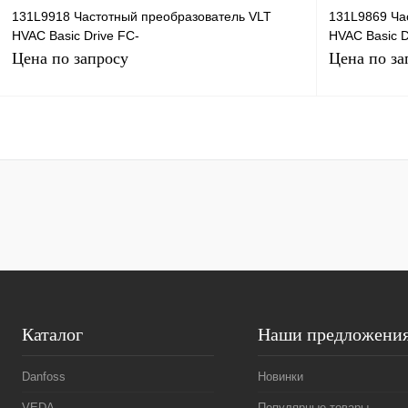
131L9918 Частотный преобразователь VLT
131L9869 Ча
HVAC Basic Drive FC-
HVAC Basic D
101P90KT4E20H2XXCXXXS, 90кВт, 380В
101P11KT4E2
Цена по запросу
Цена по за
Запросить цену
Купить в 1 клик
Сравнение
Купить в 1 к
В избранное
Под заказ
В избранное
Каталог
Наши предложени
Danfoss
Новинки
VEDA
Популярные товары