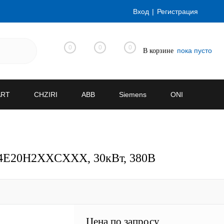
Вход
Регистрация
0
0
0
пока пусто
В корзине
ART
CHZIRI
ABB
Siemens
ONI
KT4E20H2XXCXXX, 30кВт, 380В
Цена по запросу