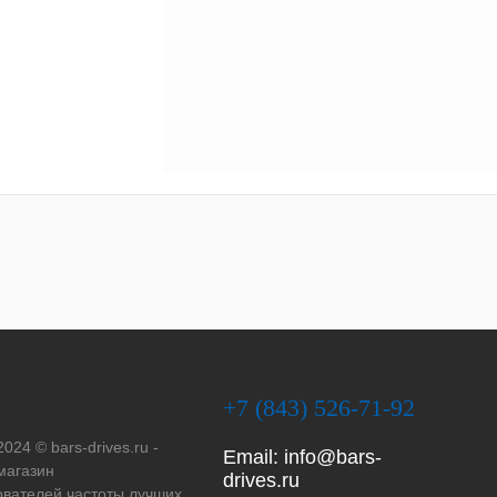
+7 (843) 526-71-92
2024 © bars-drives.ru -
Email:
info@bars-
магазин
drives.ru
вателей частоты лучших