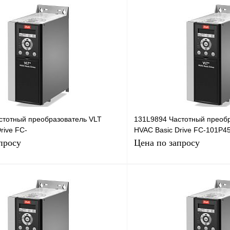
стотный преобразователь VLT
131L9894 Частотный преоб
rive FC-
HVAC Basic Drive FC-101P
0H2XXCXXXS, 90кВт, 380В
45кВт, 380В
просу
Цена по запросу
Запросить цену
Запросить
лик
Сравнение
Купить в 1 клик